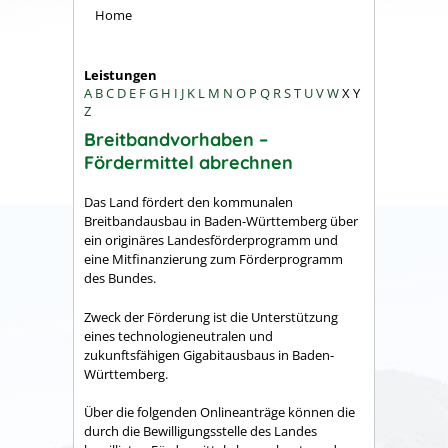
Home
Leistungen
A
B
C
D
E
F
G
H
I
J
K
L
M
N
O
P
Q
R
S
T
U
V
W
X
Y
Z
Breitbandvorhaben –
Fördermittel abrechnen
Das Land fördert den kommunalen
Breitbandausbau in Baden-Württemberg über
ein originäres Landesförderprogramm und
eine Mitfinanzierung zum Förderprogramm
des Bundes.
Zweck der Förderung ist die Unterstützung
eines technologieneutralen und
zukunftsfähigen Gigabitausbaus in Baden-
Württemberg.
Über die folgenden Onlineanträge können die
durch die Bewilligungsstelle des Landes