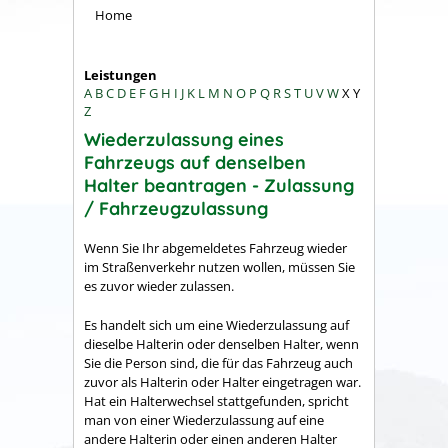
Home
Leistungen
A
B
C
D
E
F
G
H
I
J
K
L
M
N
O
P
Q
R
S
T
U
V
W
X
Y
Z
Wiederzulassung eines
Fahrzeugs auf denselben
Halter beantragen - Zulassung
/ Fahrzeugzulassung
Wenn Sie Ihr abgemeldetes Fahrzeug wieder
im Straßenverkehr nutzen wollen, müssen Sie
es zuvor wieder zulassen.
Es handelt sich um eine Wiederzulassung auf
dieselbe Halterin oder denselben Halter, wenn
Sie die Person sind, die für das Fahrzeug auch
zuvor als Halterin oder Halter eingetragen war.
Hat ein Halterwechsel stattgefunden, spricht
man von einer Wiederzulassung auf eine
andere Halterin oder einen anderen Halter