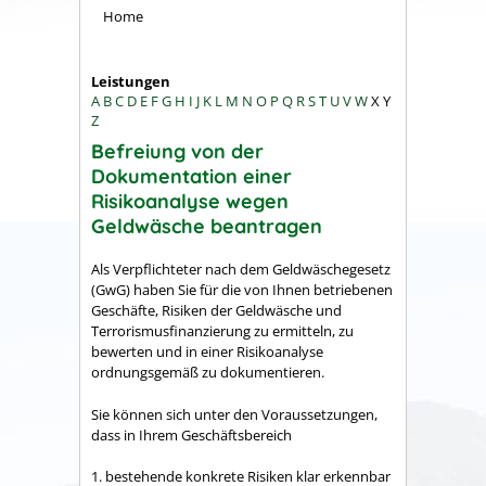
Home
Leistungen
A
B
C
D
E
F
G
H
I
J
K
L
M
N
O
P
Q
R
S
T
U
V
W
X
Y
Z
Befreiung von der
Dokumentation einer
Risikoanalyse wegen
Geldwäsche beantragen
Als Verpflichteter nach dem Geldwäschegesetz
(GwG) haben Sie für die von Ihnen betriebenen
Geschäfte, Risiken der Geldwäsche und
Terrorismusfinanzierung zu ermitteln, zu
bewerten und in einer Risikoanalyse
ordnungsgemäß zu dokumentieren.
Sie können sich unter den Voraussetzungen,
dass in Ihrem Geschäftsbereich
bestehende konkrete Risiken klar erkennbar