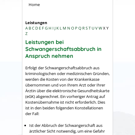
Home
Leistungen
A
B
C
D
E
F
G
H
I
J
K
L
M
N
O
P
Q
R
S
T
U
V
W
X
Y
Z
Leistungen bei
Schwangerschaftsabbruch in
Anspruch nehmen
Erfolgt der Schwangerschaftsabbruch aus
kriminologischen oder medizinischen Gründen,
werden die Kosten von der Krankenkasse
übernommen und von Ihrem Arzt oder Ihrer
Ärztin über die elektronische Gesundheitskarte
(eGK) abgerechnet. Ein vorheriger Antrag auf
Kostenübernahme ist nicht erforderlich. Dies
ist in den beiden folgenden Konstellationen
der Fall:
Ist der Abbruch der Schwangerschaft aus
ärztlicher Sicht notwendig, um eine Gefahr