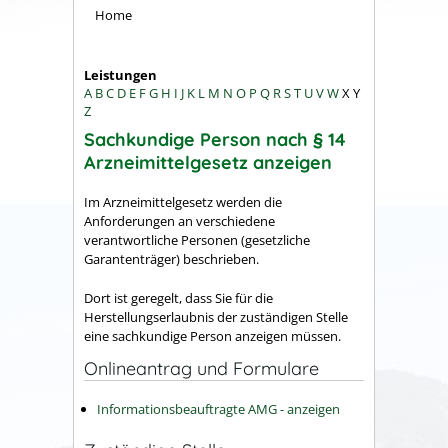
Home
Leistungen
A
B
C
D
E
F
G
H
I
J
K
L
M
N
O
P
Q
R
S
T
U
V
W
X
Y
Z
Sachkundige Person nach § 14
Arzneimittelgesetz anzeigen
Im Arzneimittelgesetz werden die
Anforderungen an verschiedene
verantwortliche Personen (gesetzliche
Garantenträger) beschrieben.
Dort ist geregelt, dass Sie für die
Herstellungserlaubnis der zuständigen Stelle
eine sachkundige Person anzeigen müssen.
Onlineantrag und Formulare
Informationsbeauftragte AMG - anzeigen