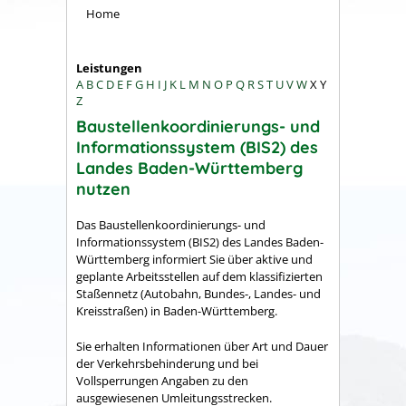
Home
Leistungen
A
B
C
D
E
F
G
H
I
J
K
L
M
N
O
P
Q
R
S
T
U
V
W
X
Y
Z
Baustellenkoordinierungs- und
Informationssystem (BIS2) des
Landes Baden-Württemberg
nutzen
Das Baustellenkoordinierungs- und
Informationssystem (BIS2) des Landes Baden-
Württemberg informiert Sie über aktive und
geplante Arbeitsstellen auf dem klassifizierten
Staßennetz (Autobahn, Bundes-, Landes- und
Kreisstraßen) in Baden-Württemberg.
Sie erhalten Informationen über Art und Dauer
der Verkehrsbehinderung und bei
Vollsperrungen Angaben zu den
ausgewiesenen Umleitungsstrecken.