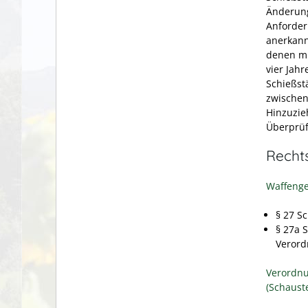
Änderung
Anforder
anerkann
denen mi
vier Jah
Schießst
zwischen
Hinzuzie
Überprüf
Recht
Waffenge
§ 27 S
§ 27a 
Veror
Verordnu
(Schaust