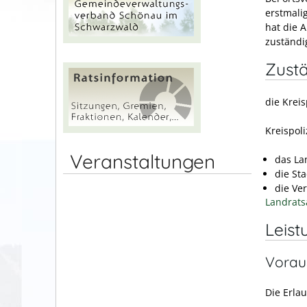
erstmali
hat die 
zuständi
Zustä
die Krei
Kreispol
Veranstaltungen
das La
die St
die Ve
Landrats
Leist
Vorau
Die Erlau