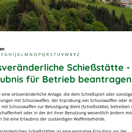
en
F
G
H
I
J
K
L
M
N
O
P
Q
R
S
T
U
V
W
X
Y
Z
sveränderliche Schießstätte -
aubnis für Betrieb beantragen
 eine ortsveränderliche Anlage, die dem Schießsport oder sonstig
ungen mit Schusswaffen, der Erprobung von Schusswaffen oder 
 mit Schusswaffen zur Belustigung dient (Schießstätte), betreiben 
schaffenheit oder in der Art ihrer Benutzung wesentlich ändern mö
n Sie eine Erlaubnis der zuständigen Waffenbehörde.
eränderlichen Schießstätten ist eine einmalige Erlaubnis vor der