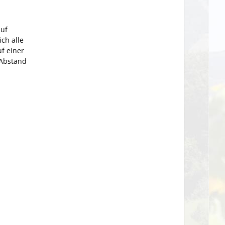
auf
ch alle
f einer
 Abstand