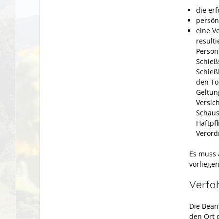
die erf
persön
eine V
result
Person
Schieß
Schieß
den To
Geltun
Versic
Schaust
Haftpf
Verord
Es muss
vorliegen
Verfa
Die Bean
den Ort 