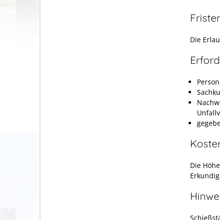
Friste
Die Erla
Erford
Person
Sachk
Nachwe
Unfall
gegebe
Koste
Die Höhe
Erkundig
Hinwe
Schießst