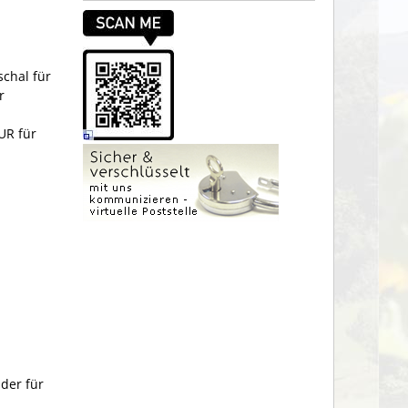
chal für
r
UR für
der für