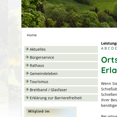
Home
Leistung
A
B
C
D
E
Aktuelles
Ort
Bürgerservice
Rathaus
Erl
Gemeindeleben
Tourismus
Wenn Sie
Schießüb
Breitband / Glasfaser
Schießen
Erklärung zur Barrierefreiheit
ihrer Be
benötige
Bei ortsv