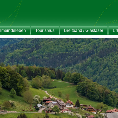
emeindeleben
Tourismus
Breitband / Glasfaser
Er