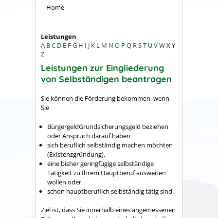
Home
Leistungen
A
B
C
D
E
F
G
H
I
J
K
L
M
N
O
P
Q
R
S
T
U
V
W
X
Y
Z
Leistungen zur Eingliederung
von Selbständigen beantragen
Sie können die Förderung bekommen, wenn
Sie
Bürgergeld
Grundsicherungsgeld
beziehen
oder Anspruch darauf haben
sich beruflich selbständig machen möchten
(Existenzgründung),
eine bisher geringfügige selbständige
Tätigkeit zu Ihrem Hauptberuf ausweiten
wollen oder
schon hauptberuflich selbständig tätig sind.
Ziel ist, dass Sie innerhalb eines angemessenen