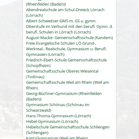
(Rheinfelden (Baden))
Abendrealschule am Schul-Dreieck Lörrach
(Lörrach)
Albert-Schweitzer-GMS m. GS u. gymn.
Oberstufe im Verbund mit den berufl. Gymn. d.
berufl. Schulen in Lörrach (Lörrach)
August-Macke- Gemeinschaftsschule (Kandern)
Freie Evangelische Schulen LÖ Grund-,
Werkreal-, Realschule, Gymnasium u. Berufl.
Gymnasien (Lörrach)
Friedrich-Ebert-Schule Gemeinschaftsschule
(Schopfheim)
Gemeinschaftsschule Oberes Wiesental
(Todtnau)
Gemeinschaftsschule Weil am Rhein (Weil am
Rhein)
Georg-Büchner-Gymnasium (Rheinfelden
(Baden))
Gymnasium Schönau (Schönau im
Schwarzwald)
Hans-Thoma-Gymnasium (Lörrach)
Hebel-Gymnasium (Lörrach)
Hebelschule Gemeinschaftsschule Schliengen
(Schliengen)
Kant-Gymnasium (Weil am Rhein)