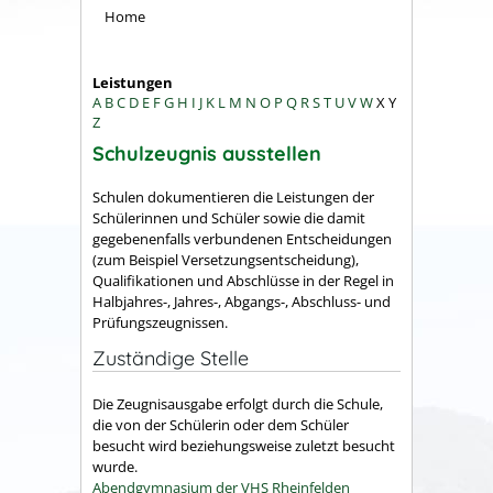
Home
Leistungen
A
B
C
D
E
F
G
H
I
J
K
L
M
N
O
P
Q
R
S
T
U
V
W
X
Y
Z
Schulzeugnis ausstellen
Schulen dokumentieren die Leistungen der
Schülerinnen und Schüler sowie die damit
gegebenenfalls verbundenen Entscheidungen
(zum Beispiel Versetzungsentscheidung),
Qualifikationen und Abschlüsse in der Regel in
Halbjahres-, Jahres-, Abgangs-, Abschluss- und
Prüfungszeugnissen.
Zuständige Stelle
Die Zeugnisausgabe erfolgt durch die Schule,
die von der Schülerin oder dem Schüler
besucht wird beziehungsweise zuletzt besucht
wurde.
Abendgymnasium der VHS Rheinfelden