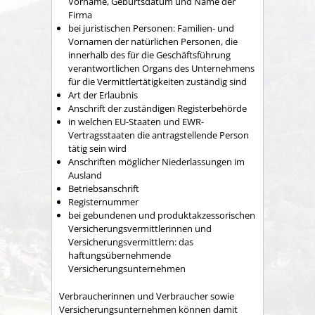
Vorname, Geburtsdatum und Name der
Firma
bei juristischen Personen: Familien- und
Vornamen der natürlichen Personen, die
innerhalb des für die Geschäftsführung
verantwortlichen Organs des Unternehmens
für die Ver
mittlertätigkeiten zuständig sind
Art der Erlaubnis
Anschrift der zuständigen Registerbehörde
in welchen EU-Staaten und EWR-
Vertragsstaaten die antragstellende Person
tätig sein wird
Anschriften möglicher Niederlassungen im
Ausland
Betriebsa
nschrift
Registernummer
bei gebundenen und produktakzessorischen
Versicherungsvermittlerinnen und
Versicherungsvermittlern: das
haftungsübernehmende
Versicherungsunternehmen
Verbraucherinnen und Verbraucher sowie
Versicherungsunternehmen können dam
it