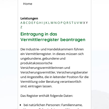
Home
Leistungen
A
B
C
D
E
F
G
H
I
J
K
L
M
N
O
P
Q
R
S
T
U
V
W
X
Y
Z
Eintragung in das
Vermittlerregister beantragen
Die Industrie- und Handelskammern führen
ein Vermittlerregister. In dieses müssen sich
ungebundene, gebundene und
produktakzessorische
Versicherungsvermittlerinnen und
Versicherungsvermittler, Versicherungsberater
und Angestellte, die in leitender Position für die
Vermittlung oder Beratung verantwortlich
sind, eintragen lassen.
Das Register enthält folgende Daten:
bei natürlichen Personen: Familienname,