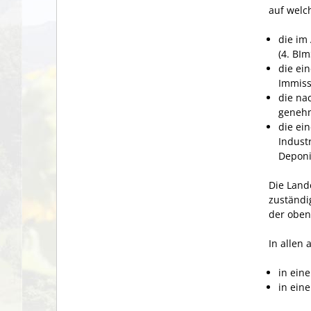
auf welc
die
im
(4. BI
die ei
Immissi
die na
genehm
die ei
Indust
Deponie
Die Land
zuständi
der oben
In allen 
in ein
in ein