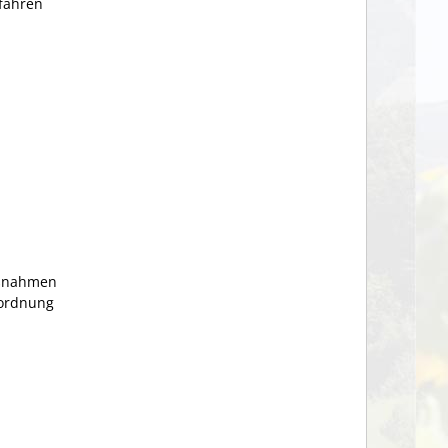
rfahren
aßnahmen
rordnung