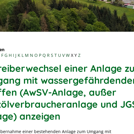
en
F
G
H
I
J
K
L
M
N
O
P
Q
R
S
T
U
V
W
X
Y
Z
reiberwechsel einer Anlage z
ang mit wassergefährdende
ffen (AwSV-Anlage, außer
zölverbraucheranlage und JG
age) anzeigen
Übernahme einer bestehenden Anlage zum Umgang mit