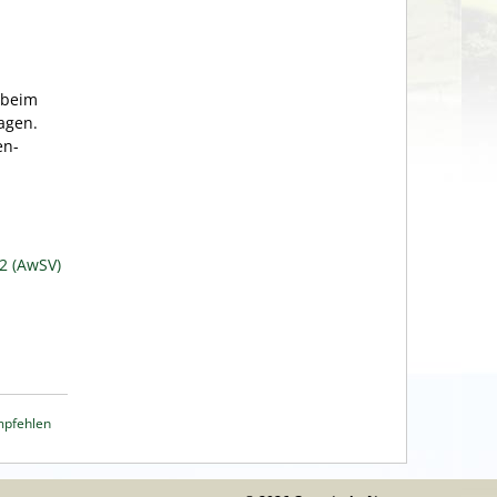
 beim
agen.
en-
2 (AwSV)
mpfehlen