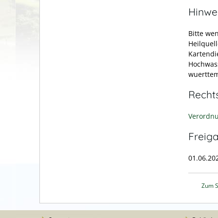
Hinwe
Bitte we
Heilquel
Kartendi
Hochwass
wuerttem
Recht
Verordnu
Freig
01.06.20
Zum S