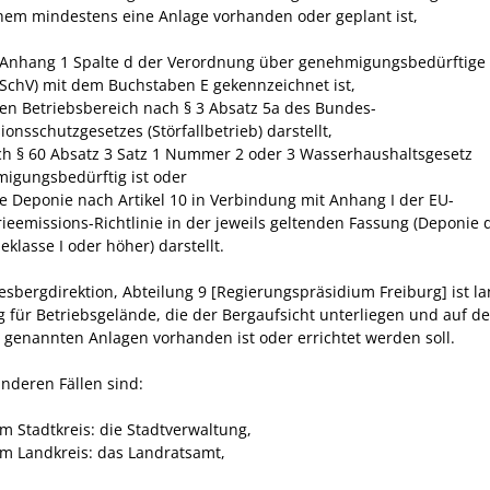
hem mindestens eine Anlage vorhanden oder geplant ist,
 Anhang 1 Spalte d der Verordnung über genehmigungsbedürftige
mSchV)
mit dem Buchstaben E gekennzeichnet ist,
nen Betriebsbereich nach § 3 Absatz 5a des Bundes-
onsschutzgesetzes (Störfallbetrieb) darstellt,
ch § 60 Absatz 3 Satz 1 Nummer 2
oder
3 Wasserhaushaltsgesetz
igungsbedürftig ist
oder
ne Deponie nach Artikel 10 in Verbindung mit Anhang I der EU-
rieemissions-Richtlinie in der jeweils geltenden Fassung (Deponie 
klasse I oder höher) darstellt.
esbergdirektion, Abteilung 9 [Regierungspräsidium Freiburg] ist l
g für Betriebsgelände, die der Bergaufsicht unterliegen und auf d
 genannten Anlagen vorhanden ist oder errichtet werden soll.
anderen Fällen sind:
em Stadtkreis: die Stadtverwaltung,
em Landkreis: das Landratsamt,