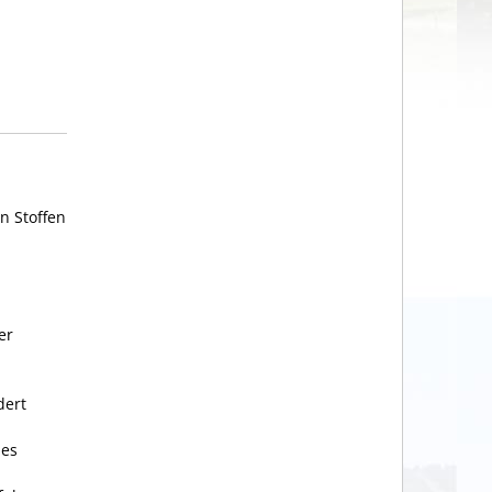
n Stoffen
er
dert
 es