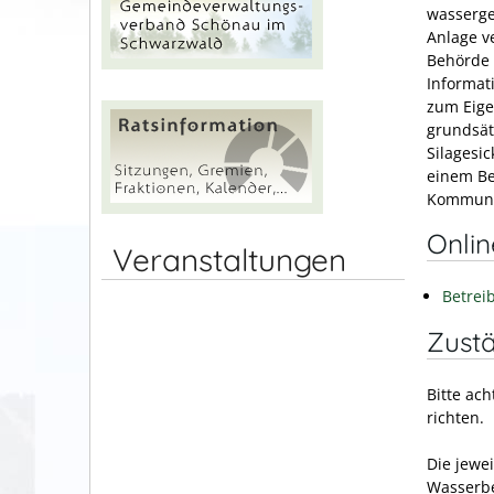
wasserge
Anlage v
Behörde 
Informat
zum Eige
grundsät
Silagesic
einem Be
Kommuni
Onli
Veranstaltungen
Betrei
Zustä
Bitte ac
richten.
Die jewei
Wasserbe