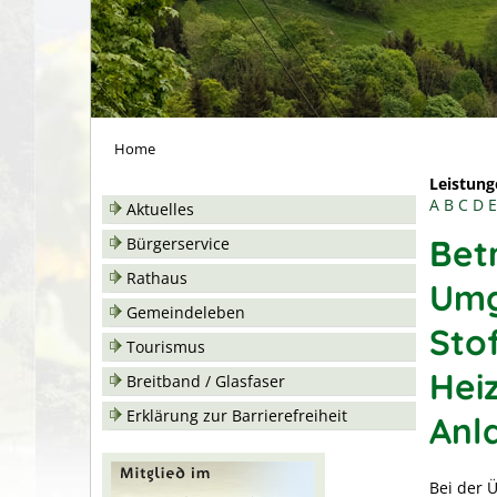
Home
Leistung
A
B
C
D
E
Aktuelles
Bet
Bürgerservice
Rathaus
Umg
Gemeindeleben
Sto
Tourismus
Hei
Breitband / Glasfaser
Erklärung zur Barrierefreiheit
Anl
Bei der 