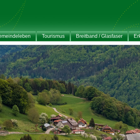
emeindeleben
Tourismus
Breitband / Glasfaser
Er