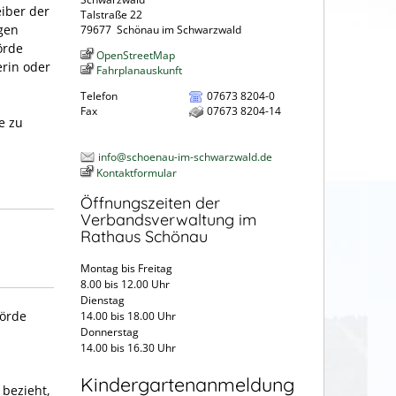
eiber der
Talstraße 22
igen
79677
Schönau im Schwarzwald
örde
OpenStreetMap
rin oder
Fahrplanauskunft
Telefon
07673 8204-0
Fax
07673 8204-14
e zu
info@schoenau-im-schwarzwald.de
Kontaktformular
Öffnungszeiten der
Verbandsverwaltung im
Rathaus Schönau
Montag bis Freitag
8.00 bis 12.00 Uhr
Dienstag
hörde
14.00 bis 18.00 Uhr
Donnerstag
14.00 bis 16.30 Uhr
Kindergartenanmeldung
 bezieht,