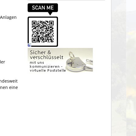
 Anlagen
der
andesweit
enen eine