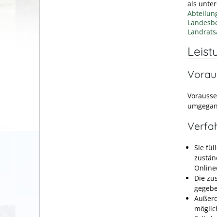
als unte
Abteilun
Landesbe
Landrats
Leist
Vorau
Vorausse
umgegan
Verfa
Sie fü
zustän
Online
Die zu
gegebe
Außerd
möglic