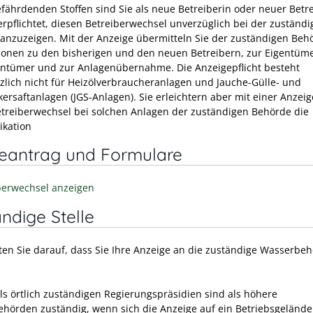
fährdenden Stoffen sind Sie als neue Betreiberin oder neuer Betr
erpflichtet, diesen Betreiberwechsel unverzüglich bei der zuständ
anzuzeigen. Mit der Anzeige übermitteln Sie der zuständigen Beh
ionen zu den bisherigen und den neuen Betreibern, zur Eigentüme
ntümer und zur Anlagenübernahme. Die Anzeigepflicht besteht
zlich nicht für Heizölverbraucheranlagen und Jauche-Gülle- und
kersaftanlagen (JGS-Anlagen). Sie erleichtern aber mit einer Anzeig
treiberwechsel bei solchen Anlagen der zuständigen Behörde die
kation
neantrag und Formulare
berwechsel anzeigen
ndige Stelle
hten Sie darauf, dass Sie Ihre Anzeige an die zuständige Wasserbe
ls
örtlich zuständigen
Regierungspräsidien sind als höhere
hörden zuständig, wenn sich die Anzeige auf ein Betriebsgelände