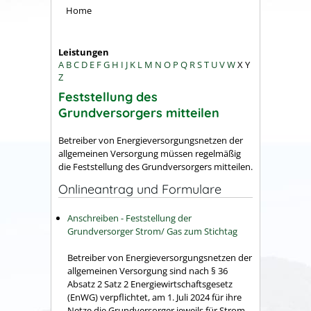
Home
Leistungen
A
B
C
D
E
F
G
H
I
J
K
L
M
N
O
P
Q
R
S
T
U
V
W
X
Y
Z
Feststellung des
Grundversorgers mitteilen
Betreiber von Energieversorgungsnetzen der
allgemeinen Versorgung müssen regelmäßig
die Feststellung des Grundversorgers mitteilen.
Onlineantrag und Formulare
Anschreiben - Feststellung der
Grundversorger Strom/ Gas zum Stichtag
Betreiber von Energieversorgungsnetzen der
allgemeinen Versorgung sind nach § 36
Absatz 2 Satz 2 Energiewirtschaftsgesetz
(EnWG) verpflichtet, am 1. Juli 2024 für ihre
Netze die Grundversorger jeweils für Strom