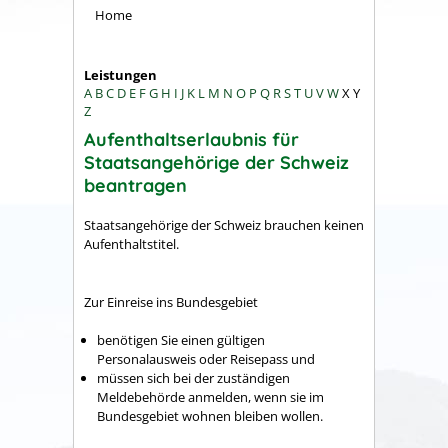
Home
Leistungen
A
B
C
D
E
F
G
H
I
J
K
L
M
N
O
P
Q
R
S
T
U
V
W
X
Y
Z
Aufenthaltserlaubnis für
Staatsangehörige der Schweiz
beantragen
Staatsangehörige der Schweiz brauchen keinen
Aufenthaltstitel.
Zur Einreise ins Bundesgebiet
benötigen Sie einen gültigen
Personalausweis oder Reisepass und
müssen sich bei der zuständigen
Meldebehörde anmelden, wenn sie im
Bundesgebiet wohnen bleiben wollen.