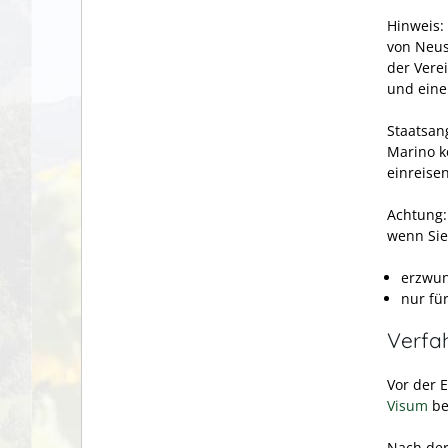
Hinweis:
von Neus
der Vere
und eine
Staatsan
Marino k
einreise
Achtung:
wenn Sie
erzwu
nur fü
Verfa
Vor der 
Visum
be
Nach der 