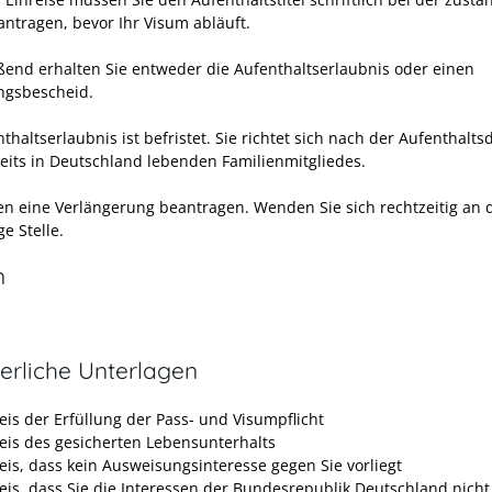
antragen, bevor Ihr Visum abläuft.
ßend erhalten Sie entweder die Aufenthaltserlaubnis oder einen
ngsbescheid.
thaltserlaubnis ist befristet. Sie richtet sich nach der Aufenthalts
reits in Deutschland lebenden Familienmitgliedes.
en eine Verlängerung beantragen. Wenden Sie sich rechtzeitig an 
e Stelle
.
n
erliche Unterlagen
is der Erfüllung der Pass- und Visumpflicht
is des gesicherten Lebensunterhalts
is, dass kein Ausweisungsinteresse gegen Sie vorliegt
is, dass Sie die Interessen der Bundesrepublik Deutschland nicht