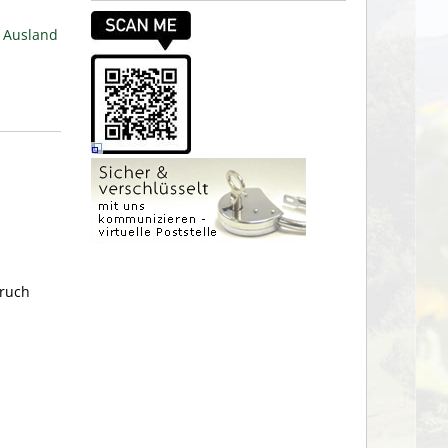
m Ausland
pruch