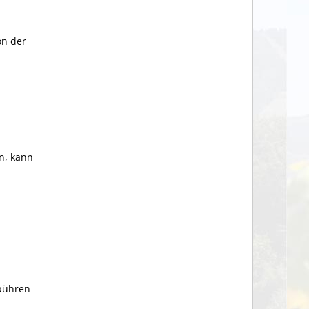
on der
n, kann
ebühren