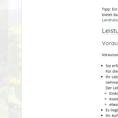
Tipp: Ei
bietet d
Landrats
Leist
Vorau
Vorausse
Sie erf
Für die
Ihr Leb
nehme
Der Leb
Eink
Kost
etwa
Es lie
Ihr Auf