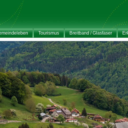
emeindeleben
Tourismus
Breitband / Glasfaser
Er