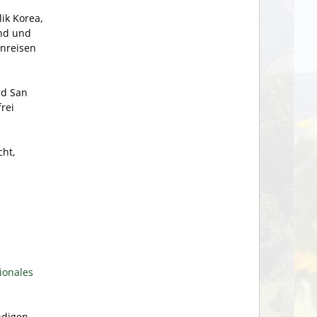
ik Korea,
and und
inreisen
nd San
rei
cht,
ionales
ndigen