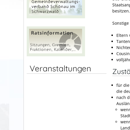
Staatsan
besitzen.
Sonstige
Eltern 
Tanten
Nichte
Cousin
volljäh
Veranstaltungen
Zustä
für di
die de
nach d
Auslän
wenn
Stad
wenn
Land