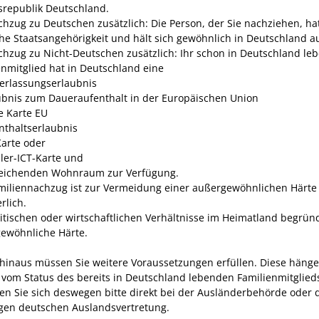
republik Deutschland.
chzug zu Deutschen zusätzlich: Die Person, der Sie nachziehen, ha
he Staatsangehörigkeit und hält sich gewöhnlich in Deutschland au
chzug zu Nicht-Deutschen zusätzlich: Ihr schon in Deutschland le
enmitglied hat in Deutschland eine
erlassungserlaubnis
ubnis zum Daueraufenthalt in der Europäischen Union
e Karte EU
nthaltserlaubnis
Karte oder
ler-ICT-Karte und
eichenden Wohnraum zur Verfügung.
miliennachzug ist zur Vermeidung einer außergewöhnlichen Härte
rlich.
litischen oder wirtschaftlichen Verhältnisse im Heimatland begrün
ewöhnliche Härte.
hinaus müssen Sie weitere Voraussetzungen erfüllen.
Diese häng
e vom Status des bereits in Deutschland lebenden Familienmitglied
en Sie sich deswegen bitte direkt bei der Ausländerbehörde oder 
gen deutschen Auslandsvertretung.