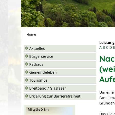
Home
Leistung
A
B
C
D
E
Aktuelles
Nac
Bürgerservice
Rathaus
(we
Gemeindeleben
Auf
Tourismus
Breitband / Glasfaser
Um eine 
Erklärung zur Barrierefreiheit
Familien
Gründen 
Das Glei