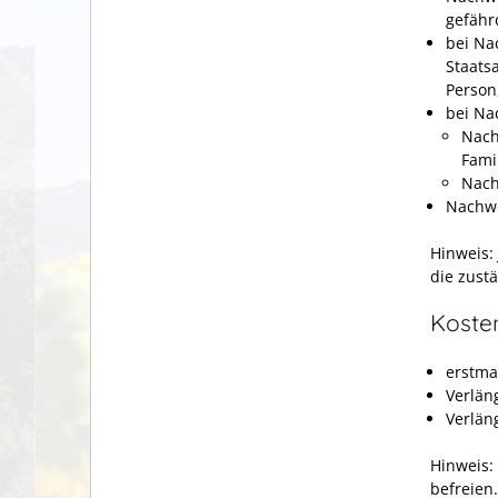
gefähr
bei Na
Staats
Person
bei Na
Nach
Fami
Nach
Nachwe
Hinweis:
die zust
Koste
erstma
Verlän
Verlän
Hinweis:
befreien.