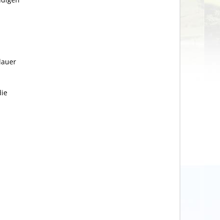
dauer
die