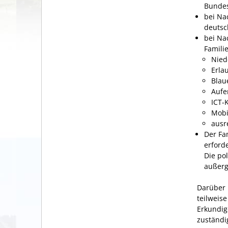
Bundes
bei Na
deutsc
bei Na
Famili
Nied
Erla
Blau
Aufe
ICT-
Mobi
ausr
Der Fa
erforde
Die po
außerg
Darüber 
teilweis
Erkundig
zuständi