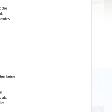
t die
f.
bendes
den keine
en
s ab.
der