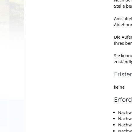
Stelle be
Anschlie
Ablehnu
Die Aufen
Ihres be
Sie könn
zuständig
Friste
keine
Erford
Nachwe
Nachwe
Nachwe
Nachwe