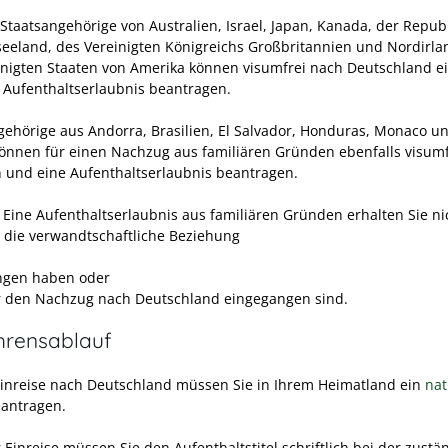
 Staatsangehörige von Australien, Israel, Japan, Kanada, der Republ
eeland, des Vereinigten Königreichs Großbritannien und Nordirl
inigten Staaten von Amerika können visumfrei nach Deutschland e
 Aufenthaltserlaubnis beantragen.
gehörige aus Andorra, Brasilien, El Salvador, Honduras, Monaco u
önnen für einen Nachzug aus familiären Gründen ebenfalls visumf
n und eine Aufenthaltserlaubnis beantragen.
Eine Aufenthaltserlaubnis aus familiären Gründen erhalten Sie ni
 die verwandtschaftliche Beziehung
ngen haben oder
r den Nachzug nach Deutschland eingegangen sind.
hrensablauf
Einreise nach Deutschland müssen Sie in Ihrem Heimatland ein
nat
antragen.
Einreise müssen Sie den Aufenthaltstitel schriftlich bei der zustä