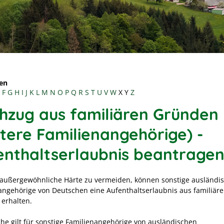
en
F
G
H
I
J
K
L
M
N
O
P
Q
R
S
T
U
V
W
X
Y
Z
hzug aus familiären Gründen
itere Familienangehörige) -
enthaltserlaubnis beantrage
außergewöhnliche Härte zu vermeiden, können sonstige ausländi
angehörige von Deutschen eine Aufenthaltserlaubnis aus familiär
erhalten.
che gilt für sonstige Familienangehörige von ausländischen