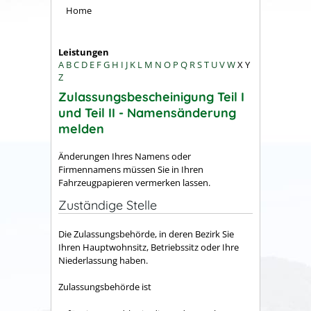
Home
Leistungen
A
B
C
D
E
F
G
H
I
J
K
L
M
N
O
P
Q
R
S
T
U
V
W
X
Y
Z
Zulassungsbescheinigung Teil I
und Teil II - Namensänderung
melden
Änderungen Ihres Namens oder
Firmennamens müssen Sie in Ihren
Fahrzeugpapieren vermerken lassen.
Zuständige Stelle
Die Zulassungsbehörde, in deren Bezirk Sie
Ihren Hauptwohnsitz, Betriebssitz oder Ihre
Niederlassung haben.
Zulassungsbehörde ist