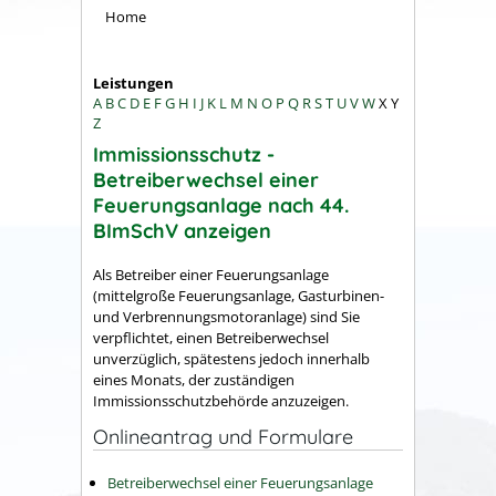
Home
Leistungen
A
B
C
D
E
F
G
H
I
J
K
L
M
N
O
P
Q
R
S
T
U
V
W
X
Y
Z
Immissionsschutz -
Betreiberwechsel einer
Feuerungsanlage nach 44.
BImSchV anzeigen
Als Betreiber einer Feuerungsanlage
(mittelgroße Feuerungsanlage, Gasturbinen-
und Verbrennungsmotoranlage) sind Sie
verpflichtet, einen Betreiberwechsel
unverzüglich, spätestens jedoch innerhalb
eines Monats, der zuständigen
Immissionsschutzbehörde anzuzeigen.
Onlineantrag und Formulare
Betreiberwechsel einer Feuerungsanlage