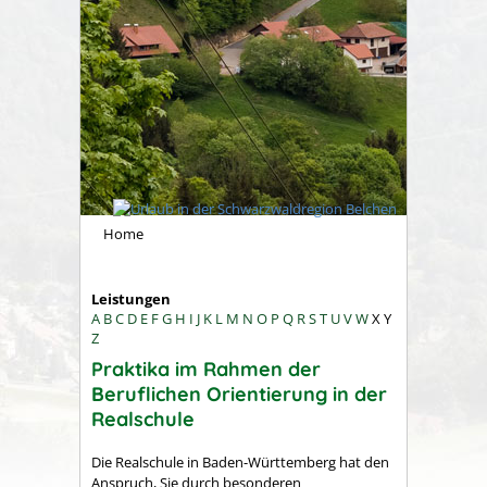
Home
Leistungen
A
B
C
D
E
F
G
H
I
J
K
L
M
N
O
P
Q
R
S
T
U
V
W
X
Y
Z
Praktika im Rahmen der
Beruflichen Orientierung in der
Realschule
Die Realschule in Baden-Württemberg hat den
Anspruch, Sie durch besonderen