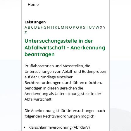
Home
Leistungen
A
B
C
D
E
F
G
H
I
J
K
L
M
N
O
P
Q
R
S
T
U
V
W
X
Y
Z
Untersuchungsstelle in der
Abfallwirtschaft - Anerkennung
beantragen
Prüflaboratorien und Messstellen, die
Untersuchungen von Abfall- und Bodenproben
auf der Grundlage einzelner
Rechtsverordnungen durchführen möchten,
benötigen in diesen Bereichen die
Anerkennung als Untersuchungsstelle in der
Abfallwirtschaft.
Die Anerkennung ist für Untersuchungen nach
folgenden Recht
s
verordnungen möglich:
Klärschlammverordnung (AbfKlärV)