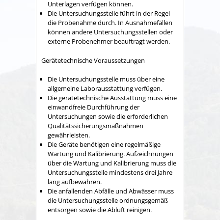
Unterlagen verfügen können.
Die Untersuchungsstelle führt in der Regel
die Probenahme durch. In Ausnahmefällen
können andere Untersuchungsstellen oder
externe Probenehmer beauftragt werden.
Gerätetechnische Voraussetzungen
Die Untersuchungsstelle muss über eine
allgemeine Lab
o
rausstattung verfügen.
Die gerätetechnische Ausstattung muss eine
einwandfreie Durchführung der
Untersuchungen sowie die erforderl
i
chen
Qualitätssicherungsmaßnahmen
gewährleisten.
Die Geräte benötigen eine regelmäßige
Wartung und K
a
librierung. Aufzeichnungen
über die Wartung und Kalibri
e
rung muss die
Untersuchungsstelle mindestens drei Jahre
lang aufbewahren.
Die anfallenden Abfälle und Abwässer muss
die Unters
u
chungsstelle ordnungsgemäß
entsorgen sowie die Abluft reinigen.