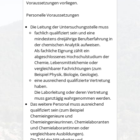
Voraussetzungen vorliegen.
Personelle Voraussetzungen
Die Leitung der Untersuchungsstelle muss
fachlich qualifiziert sein und eine
mindestens dre
i
jährige Berufserfahrung in
der chemischen Anal
y
tik aufweisen.
Als fachliche Eignung zählt ein
abgeschlossenes Hochschulstudium der
Chemie, Lebensmittelch
e
mie oder
vergleichbarer Fachrichtungen (zum
Beispiel Ph
y
sik, Biologie, Geologie).
eine ausreichend qualifizierte Vertretung
haben.
Die Laborleitung oder deren Vertretung
muss ganztägig wahrgenommen werden.
Das weitere Personal muss ausreichend
qualifiziert sein (zum Beispiel
Chemieingenieure und
Chemieingenieurinnen, Ch
e
mielaboranten
und Chemielaborantinnen oder
vergleic
h
bare Ausbildungen).
Die Zahl der Mitarbeiter und