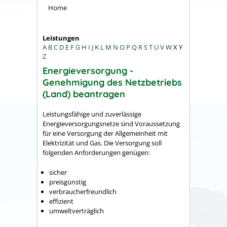
Home
Leistungen
A
B
C
D
E
F
G
H
I
J
K
L
M
N
O
P
Q
R
S
T
U
V
W
X
Y
Z
Energieversorgung -
Genehmigung des Netzbetriebs
(Land) beantragen
Leistungsfähige und zuverlässige
Energieversorgungsnetze sind Voraussetzung
für eine Versorgung der Allgemeinheit mit
Elektrizität und Gas. Die Versorgung soll
folgenden Anforderungen genügen:
sicher
preisgünstig
verbraucherfreundlich
effizient
umweltverträglich