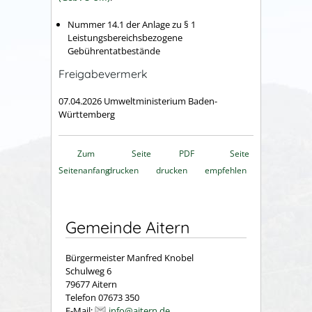
Nummer 14.1 der Anlage zu § 1
Leistungsbereichsbezogene
Gebührentatbestände
Freigabevermerk
07.04.2026
Umweltministerium Baden-
Württemberg
Zum
Seite
PDF
Seite
Seitenanfang
drucken
drucken
empfehlen
Gemeinde Aitern
Bürgermeister Manfred Knobel
Schulweg 6
79677 Aitern
Telefon 07673 350
E-Mail:
info@aitern.de