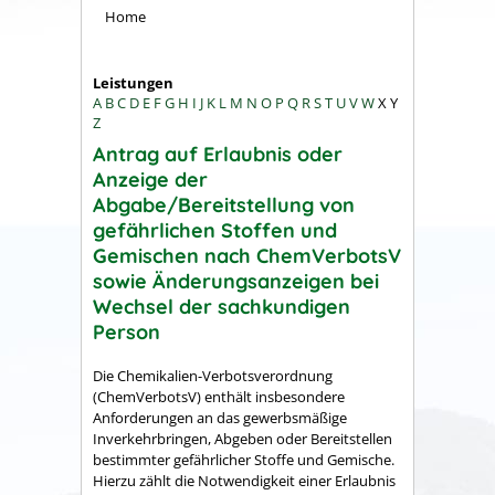
Home
Leistungen
A
B
C
D
E
F
G
H
I
J
K
L
M
N
O
P
Q
R
S
T
U
V
W
X
Y
Z
Antrag auf Erlaubnis oder
Anzeige der
Abgabe/Bereitstellung von
gefährlichen Stoffen und
Gemischen nach ChemVerbotsV
sowie Änderungsanzeigen bei
Wechsel der sachkundigen
Person
Die Chemikalien-Verbotsverordnung
(ChemVerbotsV) enthält insbesondere
Anforderungen an das gewerbsmäßige
Inverkehrbringen, Abgeben oder Bereitstellen
bestimmter gefährlicher Stoffe und Gemische.
Hierzu zählt die Notwendigkeit einer Erlaubnis