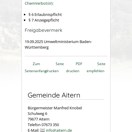
ChemVerbotsV)
:
§ 6 Erlaubnispflicht
§ 7 Anzeigepflicht
Freigabevermerk
19.09.2025 Umweltministerium Baden-
Württemberg
Zum
Seite
PDF
Seite
Seitenanfang
drucken
drucken
empfehlen
Gemeinde Aitern
Bürgermeister Manfred Knobel
Schulweg 6
79677 Aitern
Telefon 07673 350
E-Mail:
info@aitern.de