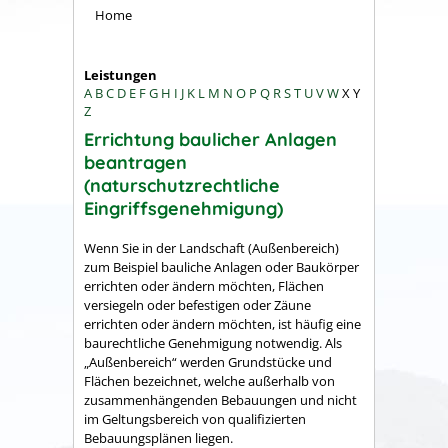
Home
Leistungen
A
B
C
D
E
F
G
H
I
J
K
L
M
N
O
P
Q
R
S
T
U
V
W
X
Y
Z
Errichtung baulicher Anlagen
beantragen
(naturschutzrechtliche
Eingriffsgenehmigung)
Wenn Sie in der Landschaft (Außenbereich)
zum Beispiel bauliche Anlagen oder Baukörper
errichten oder ändern möchten, Flächen
versiegeln oder befestigen oder Zäune
errichten oder ändern möchten, ist häufig eine
baurechtliche Genehmigung notwendig. Als
„Außenbereich“ werden Grundstücke und
Flächen bezeichnet, welche außerhalb von
zusammenhängenden Bebauungen und nicht
im Geltungsbereich von qualifizierten
Bebauungsplänen liegen.