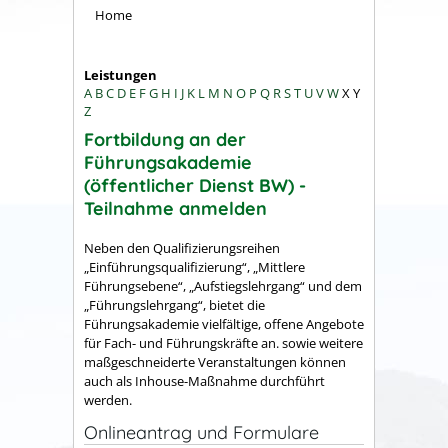
Home
Leistungen
A
B
C
D
E
F
G
H
I
J
K
L
M
N
O
P
Q
R
S
T
U
V
W
X
Y
Z
Fortbildung an der
Führungsakademie
(öffentlicher Dienst BW) -
Teilnahme anmelden
Neben den Qualifizierungsreihen
„Einführungsqualifizierung“, „Mittlere
Führungsebene“, „Aufstiegslehrgang“ und dem
„Führungslehrgang“, bietet die
Führungsakademie vielfältige, offene Angebote
für Fach- und Führungskräfte an. sowie weitere
maßgeschneiderte Veranstaltungen können
auch als Inhouse-Maßnahme durchführt
werden.
Onlineantrag und Formulare