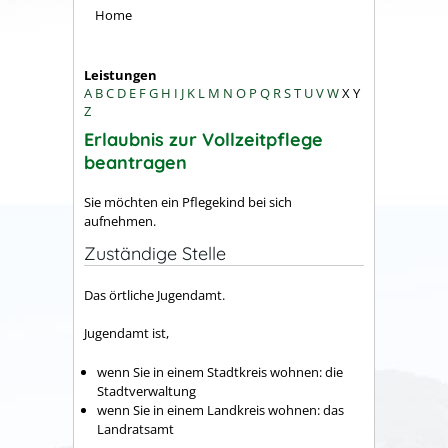
Home
Leistungen
A
B
C
D
E
F
G
H
I
J
K
L
M
N
O
P
Q
R
S
T
U
V
W
X
Y
Z
Erlaubnis zur Vollzeitpflege
beantragen
Sie möchten ein Pflegekind bei sich
aufnehmen.
Zuständige Stelle
Das örtliche Jugendamt.
Jugendamt ist,
wenn Sie in einem Stadtkreis wohnen: die
Stadtverwaltung
wenn Sie in einem Landkreis wohnen: das
Landratsamt