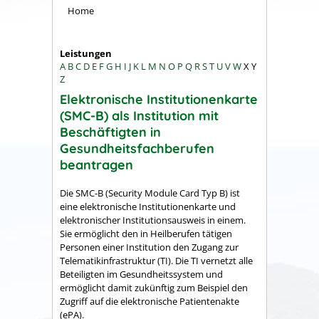
Home
Leistungen
A
B
C
D
E
F
G
H
I
J
K
L
M
N
O
P
Q
R
S
T
U
V
W
X
Y
Z
Elektronische Institutionenkarte
(SMC-B) als Institution mit
Beschäftigten in
Gesundheitsfachberufen
beantragen
Die SMC-B (Security Module Card Typ B) ist
eine elektronische Institutionenkarte und
elektronischer Institutionsausweis in einem.
Sie ermöglicht den in Heilberufen tätigen
Personen einer Institution den Zugang zur
Telematikinfrastruktur (TI). Die TI vernetzt alle
Beteiligten im Gesundheitssystem und
ermöglicht damit zukünftig zum Beispiel den
Zugriff auf die elektronische Patientenakte
(ePA).