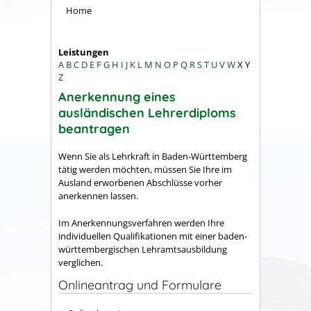
Home
Leistungen
A
B
C
D
E
F
G
H
I
J
K
L
M
N
O
P
Q
R
S
T
U
V
W
X
Y
Z
Anerkennung eines
ausländischen Lehrerdiploms
beantragen
Wenn Sie als Lehrkraft in Baden-Württemberg
tätig werden möchten, müssen Sie Ihre im
Ausland erworbenen Abschlüsse vorher
anerkennen lassen.
Im Anerkennungsverfahren werden Ihre
individuellen Qualifi­kationen mit einer baden-
württembergischen Lehramtsausbildung
verglichen.
Onlineantrag und Formulare