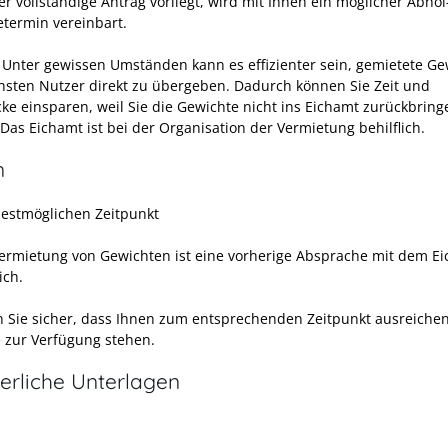
er vollständige Antrag vorliegt, wird mit Ihnen ein möglicher Abho
termin vereinbart.
Unter gewissen Umständen kann es effizienter sein, gemietete Ge
sten Nutzer direkt zu übergeben. Dadurch können Sie Zeit und
cke einsparen, weil Sie die Gewichte nicht ins Eichamt zurückbring
Das Eichamt ist bei der Organisation der Vermietung behilflich.
n
estmöglichen Zeitpunkt
Vermietung von Gewichten ist eine vorherige Absprache mit dem E
ich.
en Sie sicher, dass Ihnen zum entsprechenden Zeitpunkt ausreiche
 zur Verfügung stehen.
erliche Unterlagen