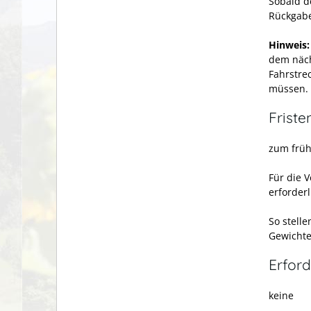
Sobald d
Rückgabe
Hinweis:
dem näch
Fahrstre
müssen. 
Friste
zum früh
Für die 
erforderl
So stell
Gewichte
Erford
keine