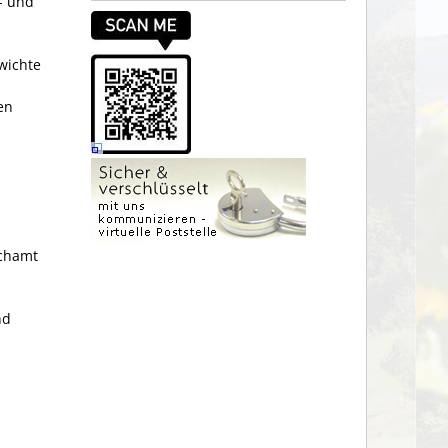
l- und
wichte
en
ichamt
nd