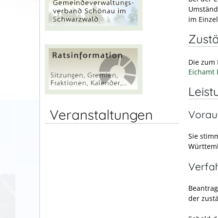
Umstände
im Einzel
Zustä
Die zum 
Eichamt 
Leist
Veranstaltungen
Vorau
Sie stim
Württemb
Verfa
Beantrag
der zustä