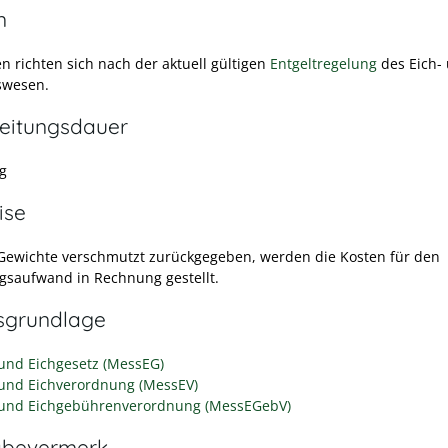
n
n richten sich nach der aktuell gültigen
Entgeltregelung
des Eich-
swesen.
eitungsdauer
ig
ise
ewichte verschmutzt zurückgegeben, werden die Kosten für den
gsaufwand in Rechnung gestellt.
sgrundlage
und Eichgesetz (MessEG)
und Eichverordnung (MessEV)
und Eichgebührenverordnung (MessEGebV)
abevermerk