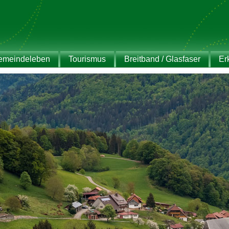
emeindeleben
Tourismus
Breitband / Glasfaser
Er