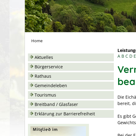
Home
Leistung
A
B
C
D
E
Aktuelles
Ver
Bürgerservice
Rathaus
bea
Gemeindeleben
Tourismus
Die Eich
bereit, 
Breitband / Glasfaser
Erklärung zur Barrierefreiheit
Es gibt G
Gewichts
Bei der 