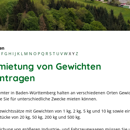
en
F
G
H
I
J
K
L
M
N
O
P
Q
R
S
T
U
V
W
X
Y
Z
mietung von Gewichten
ntragen
ämter in Baden-Württemberg halten an verschiedenen Orten Gewi
die Sie für unterschiedliche Zwecke mieten können.
ewichtssätze mit Gewichten von 1 kg, 2 kg, 5 kg und 10 kg sowie ei
tücke von 20 kg, 50 kg, 200 kg und 500 kg.
Eichung von größeren Industrie- und Fahrzeugwaagen müssen Sie 