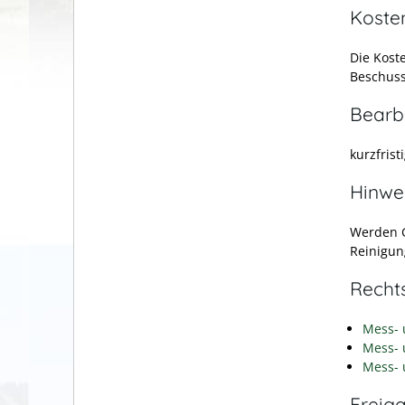
Koste
Die Koste
Beschus
Bearb
kurzfrist
Hinwe
Werden G
Reinigun
Recht
Mess- 
Mess- 
Mess- 
Freig