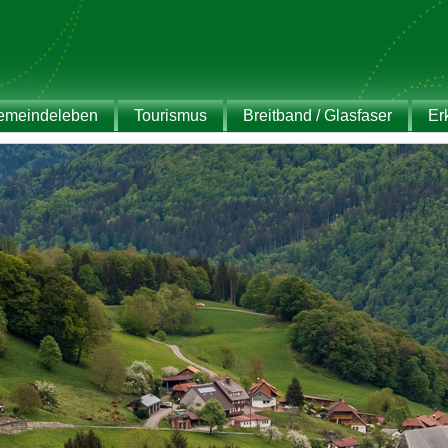
emeindeleben
Tourismus
Breitband / Glasfaser
Er