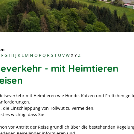
en
F
G
H
I
J
K
L
M
N
O
P
Q
R
S
T
U
V
W
X
Y
Z
severkehr - mit Heimtieren
eisen
Reiseverkehr mit Heimtieren wie Hunde, Katzen und Frettchen gelt
Anforderungen.
es, die Einschleppung von Tollwut zu vermeiden.
st es wichtig, dass Sie
chon vor Antritt der Reise gründlich über die bestehenden Regelu
iedenen Reiseländer informieren und