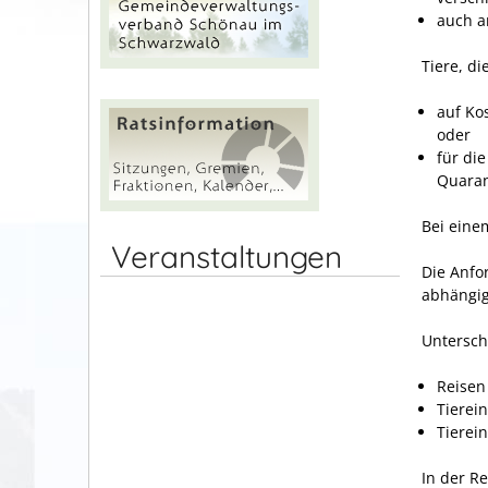
auch a
Tiere, d
auf Ko
oder
für di
Quaran
Bei eine
Veranstaltungen
Die Anfo
abhängig
Untersch
Reisen
Tierei
Tierein
In der Re