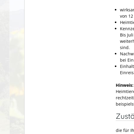
wirksa
von 12
Heimti
Kennze
Bis Ju
weiter
sind.
Nachwe
bei Ein
Einhal
Einreis
Hinweis
Heimtier
rechtzeit
beispiel
Zustä
die für 