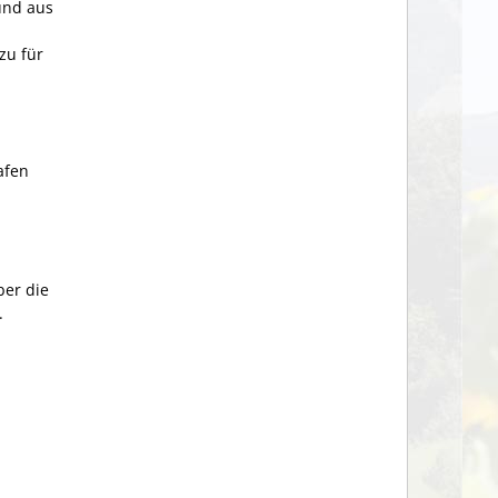
und aus
zu für
afen
ber die
.