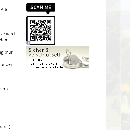
 Alter
ese wird
rden
ng
(nur
vor der
n
ginn
ramt)