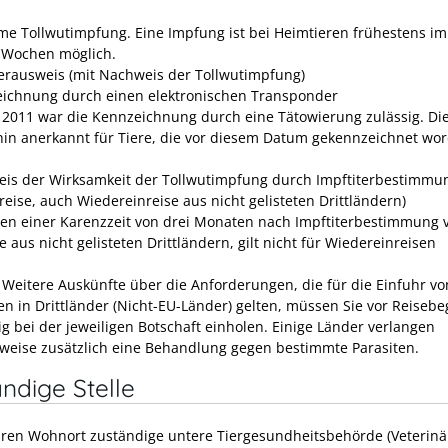
me Tollwutimpfung. Eine Impfung ist bei Heimtieren frühestens im
 Wochen möglich.
erausweis
(mit Nachweis der Tollwutimpfung)
ichnung durch einen elektronischen Transponder
li 2011 war die Kennzeichnung durch eine Tätowierung zulässig.
Di
hin anerkannt für Tiere, die vor diesem Datum gekennzeichnet wo
is der Wirksamkeit der Tollwutimpfung durch Impftiterbestimmu
reise, auch Wiedereinreise aus nicht gelisteten Drittländern)
ten einer Karenzzeit von drei Monaten nach Impftiterbestimmung 
e aus nicht gelisteten Drittländern
, gilt nicht für Wiedereinreisen
:
Weitere Auskünfte über die Anforderungen, die für die Einfuhr vo
en in Drittländer (Nicht-EU-Länder) gelten, müssen Sie vor Reisebe
ig bei der jeweiligen Botschaft einholen. Einige Länder verlangen
sweise zusätzlich eine Behandlung gegen bestimmte Parasiten.
ndige Stelle
Ihren Wohnort zuständige untere Tiergesundheitsbehörde (Veterinä