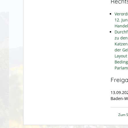
Recht
Verord
12. Ju
Handel
Durchf
zu den
Katzen
der Ge
Layout
Beding
Parlam
Freig
13.09.20
Baden-W
Zum S