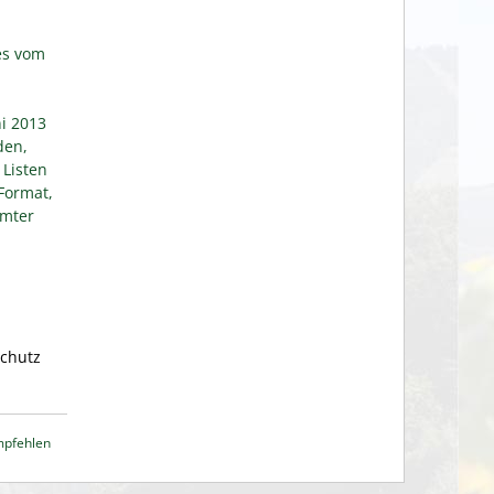
es vom
i 2013
den,
 Listen
Format,
mmter
schutz
mpfehlen