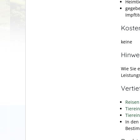
Heimti
gegebe
Impfti
Koste
keine
Hinwe
Wie Sie 
Leistung
Verti
Reisen
Tierein
Tierei
In den
Bestim