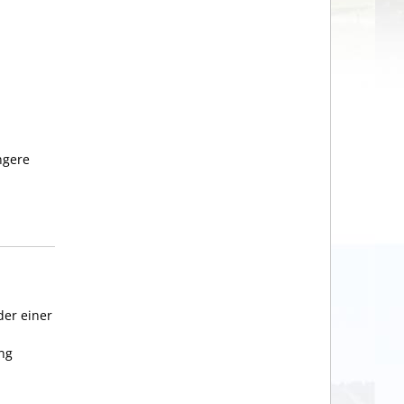
ngere
der einer
ung