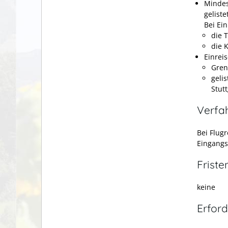
Mindes
geliste
Bei Ei
die 
die 
Einrei
Gren
geli
Stutt
Verfa
Bei Flug
Eingangs
Friste
keine
Erford