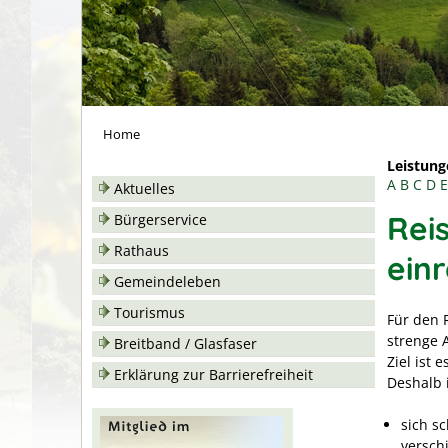
Home
Leistung
A
B
C
D
E
Aktuelles
Rei
Bürgerservice
Rathaus
einr
Gemeindeleben
Tourismus
Für den 
strenge 
Breitband / Glasfaser
Ziel ist 
Erklärung zur Barrierefreiheit
Deshalb i
sich s
versch