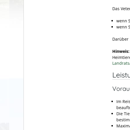
Das Vete
wenn S
wenn S
Darüber 
Hinweis
Heimtier
Landrats
Leist
Vorau
Im Rei
beauft
Die Ti
bestim
Maxima