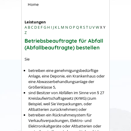
Home
Leistungen
A
B
C
D
E
F
G
H
I
J
K
L
M
N
O
P
Q
R
S
T
U
V
W
X
Y
Z
Betriebsbeauftragte für Abfall
(Abfallbeauftragte) bestellen
Sie
betreiben eine genehmigungsbedürftige
Anlage, eine Deponie, ein Krankenhaus oder
eine Abwasserbehandlungsanlage der
Größenklasse 5,
sind Besitzer von Abfällen im Sinne von § 27
Kreislaufwirtschaftsgesetz
(KrWG) (zum
Beispiel, weil Sie Verpackungen, oder
Altbatterien zurücknehmen)
oder
betreiben ein Rücknahmesystem für
Verkaufsverpackungen, Elektro- und
Elektronikaltgeräte oder Altbatterien oder