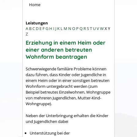
Home
Leistungen
A
B
C
D
E
F
G
H
I
J
K
L
M
N
O
P
Q
R
S
T
U
V
W
X
Y
Z
Erziehung in einem Heim oder
einer anderen betreuten
Wohnform beantragen
Schwerwiegende familiäre Probleme können
dazu führen, dass Kinder oder Jugendliche in
einem Heim oder in einer sonstigen betreuten
Wohnform untergebracht werden
(zum
Beispiel betreutes Einzelwohnen, Wohngruppe
von mehreren Jugendlichen, Mutter-Kind-
Wohngruppe)
.
Neben der Unterbringung erhalten die Kinder
und Jugendlichen dabei
Unterstützung bei der