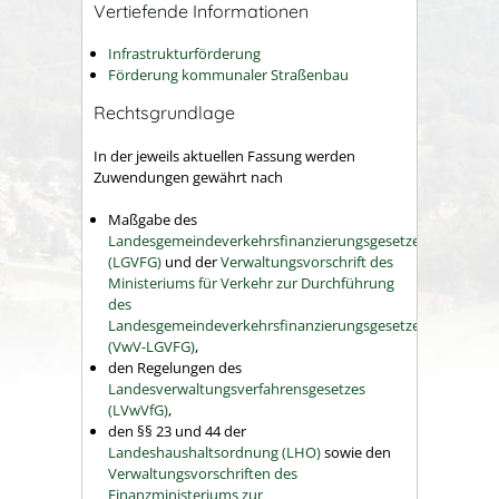
Vertiefende Informationen
Infrastrukturförderung
Förderung kommunaler Straßenbau
Rechtsgrundlage
In der jeweils aktuellen Fassung werden
Zuwendungen gewährt nach
Maßgabe des
Landesgemeindeverkehrsfinanzierungsgesetzes
(LGVFG)
und der
Verwaltungsvorschrift des
Ministeriums für Verkehr zur Durchführung
des
Landesgemeindeverkehrsfinanzierungsgesetzes
(VwV-LGVFG)
,
den Regelungen des
Landesverwaltungsverfahrensgesetzes
(LVwVfG)
,
den §§ 23 und 44 der
Landeshaushaltsordnung (LHO)
sowie den
Verwaltungsvorschriften des
Finanzministeriums zur