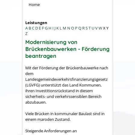
Home
Leistungen
A
B
C
D
E
F
G
H
I
J
K
L
M
N
O
P
Q
R
S
T
U
V
W
X
Y
Z
Modernisierung von
Brückenbauwerken - Förderung
beantragen
Mit der Förderung der Brückenbauwerke nach
dem
Landesgemeindeverkehrsfinanzierungsgesetz
(LGVFG) unterstützt das Land Kommunen,
ihren Investitionsrückstand in diesem
sicherheits- und verkehrssensiblen Bereich
abzubauen.
Viele Brücken in kommunaler Baulast sind in
einem maroden Zustand.
Steigende Anforderungen an