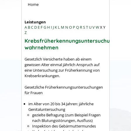
Home
Leistungen
A
B
C
D
E
F
G
H
I
J
K
L
M
N
O
P
Q
R
S
T
U
V
W
X
Y
Z
Krebsfrüherkennungsuntersuchung
wahrnehmen
Gesetzlich Versicherte haben ab einem
gewissen Alter einmal jährlich Anspruch auf
eine Untersuchung zur Früherkennung von
Krebserkrankungen.
Gesetzliche Früherkennungsuntersuchungen
für Frauen
im Alter von 20 bis 34 Jahren: jährliche
Genitaluntersuchung
gezielte Befragung (zum Beispiel Fragen
nach Blutungsstörungen, Ausfluss)
Inspektion des Gebärmuttermundes