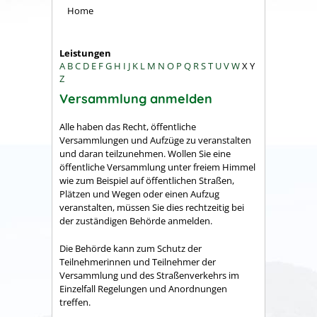
Home
Leistungen
A
B
C
D
E
F
G
H
I
J
K
L
M
N
O
P
Q
R
S
T
U
V
W
X
Y
Z
Versammlung anmelden
Alle haben das Recht, öffentliche
Versammlungen und Aufzüge zu veranstalten
und daran teilzunehmen. Wollen Sie eine
öffentliche Versammlung unter freiem Himmel
wie zum Beispiel auf öffentlichen Straßen,
Plätzen und Wegen oder einen Aufzug
veranstalten, müssen Sie dies rechtzeitig bei
der zuständigen Behörde anmelden.
Die Behörde kann zum Schutz der
Teilnehmerinnen und Teilnehmer der
Versammlung und des Straßenverkehrs im
Einzelfall Regelungen und Anordnungen
treffen.