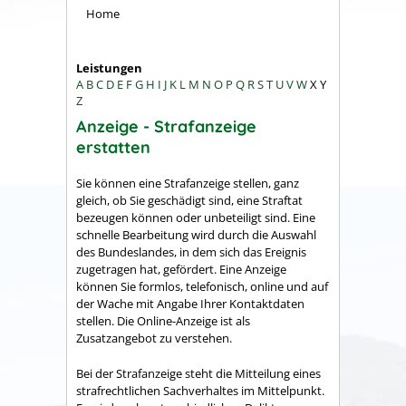
Home
Leistungen
A
B
C
D
E
F
G
H
I
J
K
L
M
N
O
P
Q
R
S
T
U
V
W
X
Y
Z
Anzeige - Strafanzeige
erstatten
Sie können eine Strafanzeige stellen, ganz
gleich, ob Sie geschädigt sind, eine Straftat
bezeugen können oder unbeteiligt sind. Eine
schnelle Bearbeitung wird durch die Auswahl
des Bundeslandes, in dem sich das Ereignis
zugetragen hat, gefördert. Eine Anzeige
können Sie formlos, telefonisch, online und auf
der Wache mit Angabe Ihrer Kontaktdaten
stellen. Die Online-Anzeige ist als
Zusatzangebot zu verstehen.
Bei der Strafanzeige steht die Mitteilung eines
strafrechtlichen Sachverhaltes im Mittelpunkt.