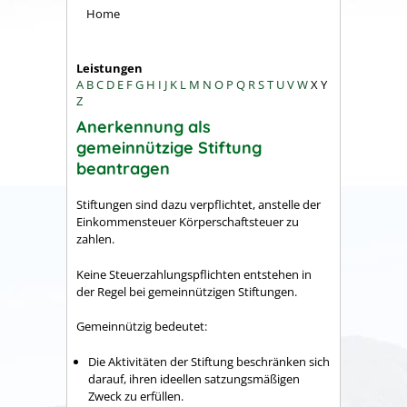
Home
Leistungen
A
B
C
D
E
F
G
H
I
J
K
L
M
N
O
P
Q
R
S
T
U
V
W
X
Y
Z
Anerkennung als
gemeinnützige Stiftung
beantragen
Stiftungen sind dazu verpflichtet, anstelle der
Einkommensteuer Körperschaftsteuer zu
zahlen.
Keine Steuerzahlungspflichten entstehen in
der Regel bei gemeinnützigen Stiftungen.
Gemeinnützig bedeutet:
Die Aktivitäten der Stiftung beschränken sich
darauf, ihren ideellen satzungsmäßigen
Zweck zu erfüllen.