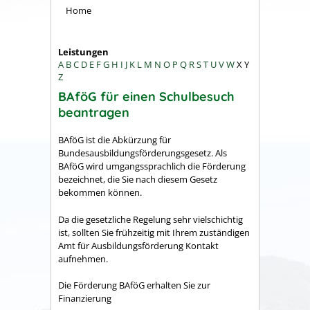
Home
Leistungen
A
B
C
D
E
F
G
H
I
J
K
L
M
N
O
P
Q
R
S
T
U
V
W
X
Y
Z
BAföG für einen Schulbesuch
beantragen
BAföG ist die Abkürzung für
Bundesausbildungsförderungsgesetz. Als
BAföG wird umgangssprachlich die Förderung
bezeichnet, die Sie nach diesem Gesetz
bekommen können.
Da die gesetzliche Regelung sehr vielschichtig
ist, sollten Sie frühzeitig mit Ihrem zuständigen
Amt für Ausbildungsförderung Kontakt
aufnehmen.
Die Förderung BAföG erhalten Sie zur
Finanzierung