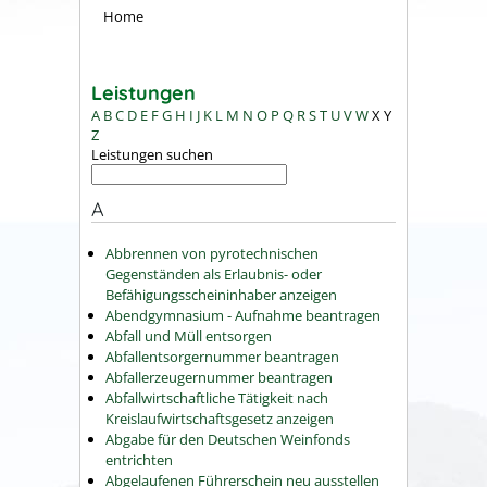
Home
Leistungen
A
B
C
D
E
F
G
H
I
J
K
L
M
N
O
P
Q
R
S
T
U
V
W
X
Y
Z
Leistungen suchen
A
Abbrennen von pyrotechnischen
Gegenständen als Erlaubnis- oder
Befähigungsscheininhaber anzeigen
Abendgymnasium - Aufnahme beantragen
Abfall und Müll entsorgen
Abfallentsorgernummer beantragen
Abfallerzeugernummer beantragen
Abfallwirtschaftliche Tätigkeit nach
Kreislaufwirtschaftsgesetz anzeigen
Abgabe für den Deutschen Weinfonds
entrichten
Abgelaufenen Führerschein neu ausstellen