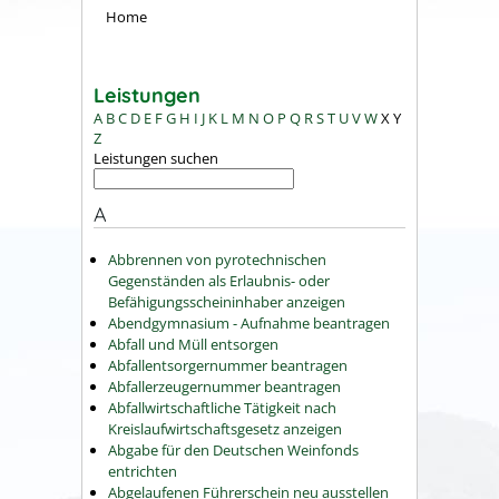
Home
Leistungen
A
B
C
D
E
F
G
H
I
J
K
L
M
N
O
P
Q
R
S
T
U
V
W
X
Y
Z
Leistungen suchen
A
Abbrennen von pyrotechnischen
Gegenständen als Erlaubnis- oder
Befähigungsscheininhaber anzeigen
Abendgymnasium - Aufnahme beantragen
Abfall und Müll entsorgen
Abfallentsorgernummer beantragen
Abfallerzeugernummer beantragen
Abfallwirtschaftliche Tätigkeit nach
Kreislaufwirtschaftsgesetz anzeigen
Abgabe für den Deutschen Weinfonds
entrichten
Abgelaufenen Führerschein neu ausstellen