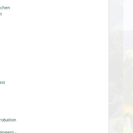
ichen
i
mit
robation
ängern -