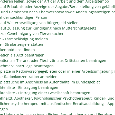
onderen Fällen, sowie der Art der Arbeit und dem Arbeitstempo
 auf Erlaubnis oder Anzeige der Abgabe/Bereitstellung von gefährl
n und Gemischen nach ChemVerbotsV sowie Änderungsanzeigen be
l der sachkundigen Person
 auf Weiterbewilligung von Bürgergeld stellen
 auf Zulassung zur Kündigung nach Mutterschutzgesetz
 zur Genehmigung von Tierversuchen
e - Lärmbelästigung melden
e - Strafanzeige erstatten
kennotdienst finden
ation als Arzt beantragen
ation als Tierarzt oder Tierärztin aus Drittstaaten beantragen
nehmer-Sparzulage beantragen
splätze in Radonvorsorgegebieten oder in einer Arbeitsumgebung 
er Radonkonzentration anmelden
splatzsuche im Anschluss an Aufenthalte im Bundesgebiet
ektenliste - Eintragung beantragen
ektenliste - Eintragung einer Gesellschaft beantragen
Zahnarzt, Apotheker, Psychologischer Psychotherapeut, Kinder- und
lichenpsychotherapeut mit ausländischer Berufsausbildung – App
agen
che Untersuchung von jugendlichen Auszubildenden und Berufsanf