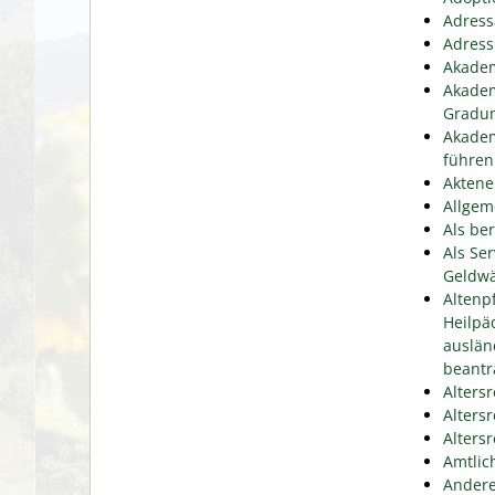
Adress
Adress
Akadem
Akadem
Gradu
Akadem
führen
Aktene
Allgem
Als be
Als Se
Geldwä
Altenp
Heilpä
auslän
beantr
Alters
Alters
Alters
Amtlic
Andere