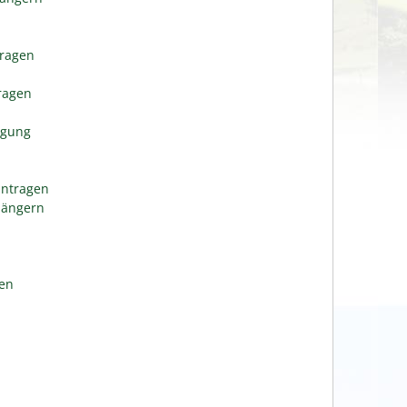
tragen
n
tragen
igung
antragen
längern
gen