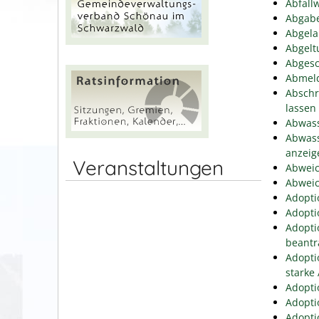
Abfallw
Abgabe
Abgela
Abgelt
Abgesc
Abmeld
Abschr
lassen
Abwass
Abwass
anzeig
Veranstaltungen
Abweic
Abweic
Adopti
Adopti
Adopti
beantr
Adopti
starke
Adopti
Adopti
Adopti