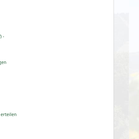
 -
gen
erteilen