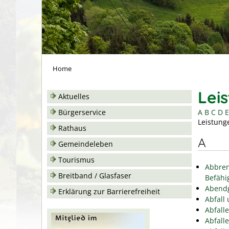
Home
Lei
Aktuelles
A
B
C
D
E
Bürgerservice
Leistung
Rathaus
A
Gemeindeleben
Tourismus
Abbren
Breitband / Glasfaser
Befähi
Abend
Erklärung zur Barrierefreiheit
Abfall
Abfall
Abfall