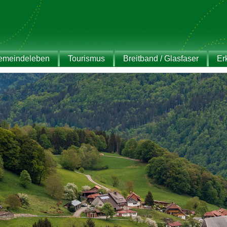
emeindeleben
Tourismus
Breitband / Glasfaser
Er