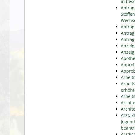
in bes
Antrag
Stoffe
Wechse
Antrag
Antrag
Antrag
Anzeig
Anzeig
Apothe
Approb
Approb
Arbeit
Arbeit
erhöht
Arbeit
Archit
Archit
Arzt, 
Jugend
beantr
Ärztli