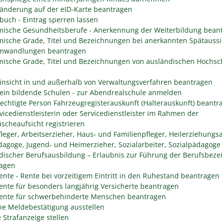
änderung auf der eID-Karte beantragen
buch - Eintrag sperren lassen
ische Gesundheitsberufe - Anerkennung der Weiterbildung bean
ische Grade, Titel und Bezeichnungen bei anerkannten Spätaussi
mwandlungen beantragen
ische Grade, Titel und Bezeichnungen von ausländischen Hochsc
insicht in und außerhalb von Verwaltungsverfahren beantragen
ein bildende Schulen - zur Abendrealschule anmelden
rechtigte Person Fahrzeugregisterauskunft (Halterauskunft) beantr
rvicedienstleisterin oder Servicedienstleister im Rahmen der
scheaufsicht registrieren
fleger, Arbeitserzieher, Haus- und Familienpfleger, Heilerziehungsa
dagoge, Jugend- und Heimerzieher, Sozialarbeiter, Sozialpädagoge
discher Berufsausbildung – Erlaubnis zur Führung der Berufsbez
agen
rente - Rente bei vorzeitigem Eintritt in den Ruhestand beantragen
rente für besonders langjährig Versicherte beantragen
rente für schwerbehinderte Menschen beantragen
he Meldebestätigung ausstellen
 Strafanzeige stellen