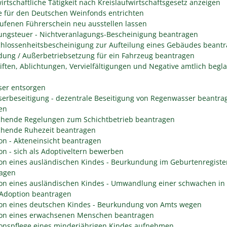
irtschaftliche Tätigkeit nach Kreislaufwirtschaftsgesetz anzeigen
 für den Deutschen Weinfonds entrichten
ufenen Führerschein neu ausstellen lassen
ungsteuer - Nichtveranlagungs-Bescheinigung beantragen
hlossenheitsbescheinigung zur Aufteilung eines Gebäudes beant
ung / Außerbetriebsetzung für ein Fahrzeug beantragen
iften, Ablichtungen, Vervielfältigungen und Negative amtlich begl
er entsorgen
erbeseitigung - dezentrale Beseitigung von Regenwasser beantra
en
hende Regelungen zum Schichtbetrieb beantragen
hende Ruhezeit beantragen
on - Akteneinsicht beantragen
on - sich als Adoptiveltern bewerben
on eines ausländischen Kindes - Beurkundung im Geburtenregiste
agen
on eines ausländischen Kindes - Umwandlung einer schwachen in 
 Adoption beantragen
on eines deutschen Kindes - Beurkundung von Amts wegen
on eines erwachsenen Menschen beantragen
onspflege eines minderjährigen Kindes aufnehmen