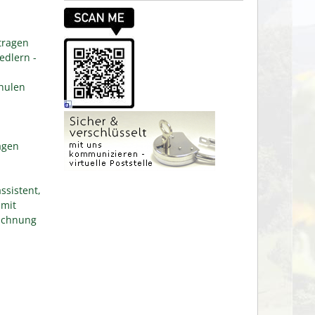
tragen
edlern -
hulen
agen
ssistent,
 mit
eichnung