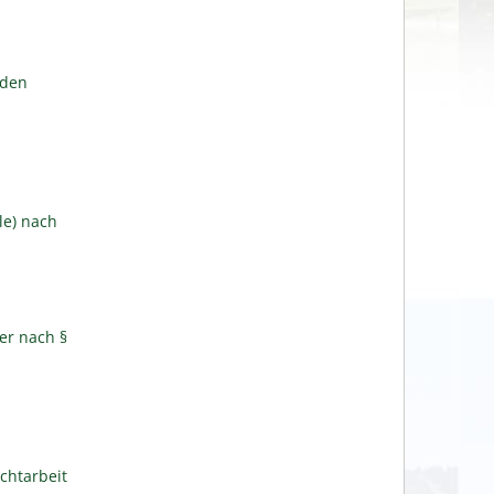
lden
le) nach
er nach §
chtarbeit