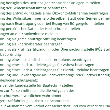
ng bezüglich des Betriebs gentechnischer Anlagen mitteilen
ng der Gemeinschaftslizenz beantragen
ng des Entwicklungsziels einer Ökokonto-Maßnahme beantragen
ng des Wohnsitzes innerhalb derselben Stadt oder Gemeinde me
ng nach Beantragung oder bei Bezug von Bürgergeld mitteilen
ng persönlicher Daten der Hochschule mitteilen
ngen an die Krankenkasse melden
nnung als gemeinnützige Stiftung beantragen
nnung als Pharmaberater beantragen
nnung als Prüf-, Zertifizierung- oder Überwachungsstelle (PÜZ-Stel
sbauordnung
nnung eines ausländischen Lehrerdiploms beantragen
nnung eines Sachkundelehrgangs für Asbest beantragen
nnung eines Sachkundelehrgangs für Biozid-Produkte beantragen
nnung und Bekanntgabe als Sachverständige oder Sachverständig
desbodenschutzgesetz
e bei der Landesstelle für Bautechnik stellen
n zur Person mitteilen, die die Aufgaben des
enschutzverantwortlichen wahrnimmt
er Kraftfahrzeug - Zulassung beantragen
 auf Ausnahme vom Verbot der Mehrarbeit und vom Verbot der Na