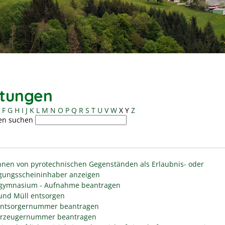
stungen
F
G
H
I
J
K
L
M
N
O
P
Q
R
S
T
U
V
W
X
Y
Z
en suchen
nen von pyrotechnischen Gegenständen als Erlaubnis- oder
gungsscheininhaber anzeigen
gymnasium - Aufnahme beantragen
 und Müll entsorgen
entsorgernummer beantragen
erzeugernummer beantragen