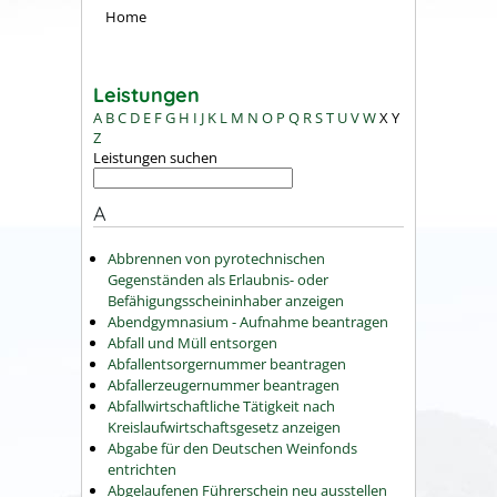
Home
Leistungen
A
B
C
D
E
F
G
H
I
J
K
L
M
N
O
P
Q
R
S
T
U
V
W
X
Y
Z
Leistungen suchen
A
Abbrennen von pyrotechnischen
Gegenständen als Erlaubnis- oder
Befähigungsscheininhaber anzeigen
Abendgymnasium - Aufnahme beantragen
Abfall und Müll entsorgen
Abfallentsorgernummer beantragen
Abfallerzeugernummer beantragen
Abfallwirtschaftliche Tätigkeit nach
Kreislaufwirtschaftsgesetz anzeigen
Abgabe für den Deutschen Weinfonds
entrichten
Abgelaufenen Führerschein neu ausstellen