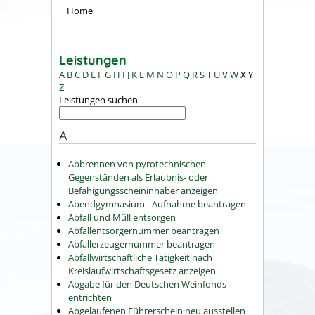
Home
Leistungen
A
B
C
D
E
F
G
H
I
J
K
L
M
N
O
P
Q
R
S
T
U
V
W
X
Y
Z
Leistungen suchen
A
Abbrennen von pyrotechnischen
Gegenständen als Erlaubnis- oder
Befähigungsscheininhaber anzeigen
Abendgymnasium - Aufnahme beantragen
Abfall und Müll entsorgen
Abfallentsorgernummer beantragen
Abfallerzeugernummer beantragen
Abfallwirtschaftliche Tätigkeit nach
Kreislaufwirtschaftsgesetz anzeigen
Abgabe für den Deutschen Weinfonds
entrichten
Abgelaufenen Führerschein neu ausstellen