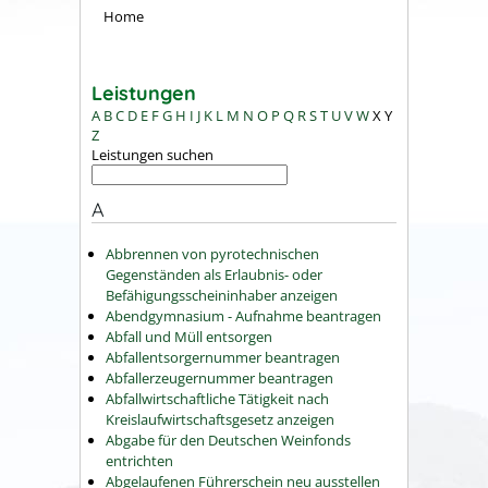
Home
Leistungen
A
B
C
D
E
F
G
H
I
J
K
L
M
N
O
P
Q
R
S
T
U
V
W
X
Y
Z
Leistungen suchen
A
Abbrennen von pyrotechnischen
Gegenständen als Erlaubnis- oder
Befähigungsscheininhaber anzeigen
Abendgymnasium - Aufnahme beantragen
Abfall und Müll entsorgen
Abfallentsorgernummer beantragen
Abfallerzeugernummer beantragen
Abfallwirtschaftliche Tätigkeit nach
Kreislaufwirtschaftsgesetz anzeigen
Abgabe für den Deutschen Weinfonds
entrichten
Abgelaufenen Führerschein neu ausstellen