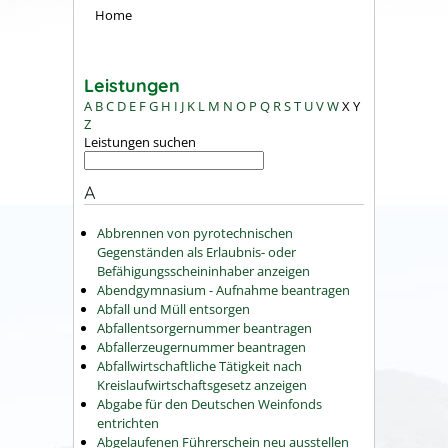
Home
Leistungen
A
B
C
D
E
F
G
H
I
J
K
L
M
N
O
P
Q
R
S
T
U
V
W
X
Y
Z
Leistungen suchen
A
Abbrennen von pyrotechnischen
Gegenständen als Erlaubnis- oder
Befähigungsscheininhaber anzeigen
Abendgymnasium - Aufnahme beantragen
Abfall und Müll entsorgen
Abfallentsorgernummer beantragen
Abfallerzeugernummer beantragen
Abfallwirtschaftliche Tätigkeit nach
Kreislaufwirtschaftsgesetz anzeigen
Abgabe für den Deutschen Weinfonds
entrichten
Abgelaufenen Führerschein neu ausstellen