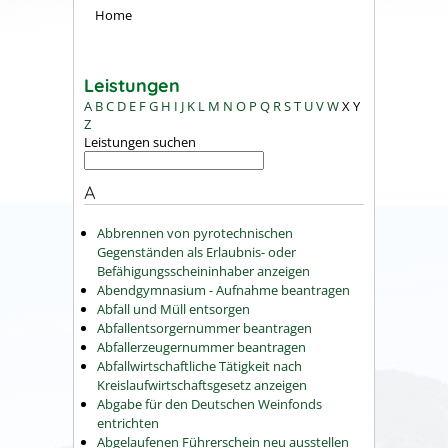
Home
Leistungen
A
B
C
D
E
F
G
H
I
J
K
L
M
N
O
P
Q
R
S
T
U
V
W
X
Y
Z
Leistungen suchen
A
Abbrennen von pyrotechnischen
Gegenständen als Erlaubnis- oder
Befähigungsscheininhaber anzeigen
Abendgymnasium - Aufnahme beantragen
Abfall und Müll entsorgen
Abfallentsorgernummer beantragen
Abfallerzeugernummer beantragen
Abfallwirtschaftliche Tätigkeit nach
Kreislaufwirtschaftsgesetz anzeigen
Abgabe für den Deutschen Weinfonds
entrichten
Abgelaufenen Führerschein neu ausstellen