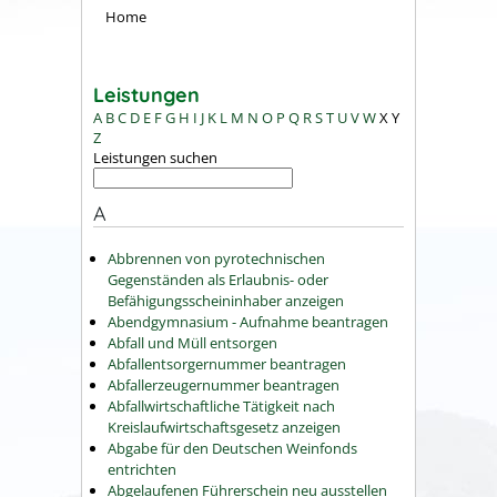
Home
Leistungen
A
B
C
D
E
F
G
H
I
J
K
L
M
N
O
P
Q
R
S
T
U
V
W
X
Y
Z
Leistungen suchen
A
Abbrennen von pyrotechnischen
Gegenständen als Erlaubnis- oder
Befähigungsscheininhaber anzeigen
Abendgymnasium - Aufnahme beantragen
Abfall und Müll entsorgen
Abfallentsorgernummer beantragen
Abfallerzeugernummer beantragen
Abfallwirtschaftliche Tätigkeit nach
Kreislaufwirtschaftsgesetz anzeigen
Abgabe für den Deutschen Weinfonds
entrichten
Abgelaufenen Führerschein neu ausstellen