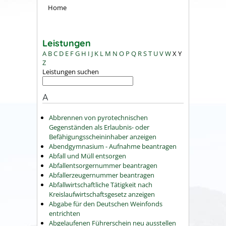
Home
Leistungen
A
B
C
D
E
F
G
H
I
J
K
L
M
N
O
P
Q
R
S
T
U
V
W
X
Y
Z
Leistungen suchen
A
Abbrennen von pyrotechnischen
Gegenständen als Erlaubnis- oder
Befähigungsscheininhaber anzeigen
Abendgymnasium - Aufnahme beantragen
Abfall und Müll entsorgen
Abfallentsorgernummer beantragen
Abfallerzeugernummer beantragen
Abfallwirtschaftliche Tätigkeit nach
Kreislaufwirtschaftsgesetz anzeigen
Abgabe für den Deutschen Weinfonds
entrichten
Abgelaufenen Führerschein neu ausstellen