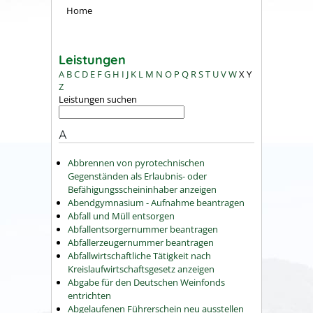
Home
Leistungen
A
B
C
D
E
F
G
H
I
J
K
L
M
N
O
P
Q
R
S
T
U
V
W
X
Y
Z
Leistungen suchen
A
Abbrennen von pyrotechnischen
Gegenständen als Erlaubnis- oder
Befähigungsscheininhaber anzeigen
Abendgymnasium - Aufnahme beantragen
Abfall und Müll entsorgen
Abfallentsorgernummer beantragen
Abfallerzeugernummer beantragen
Abfallwirtschaftliche Tätigkeit nach
Kreislaufwirtschaftsgesetz anzeigen
Abgabe für den Deutschen Weinfonds
entrichten
Abgelaufenen Führerschein neu ausstellen