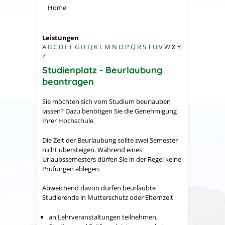
Home
Leistungen
A
B
C
D
E
F
G
H
I
J
K
L
M
N
O
P
Q
R
S
T
U
V
W
X
Y
Z
Studienplatz - Beurlaubung
beantragen
Sie möchten sich vom Studium beurlauben
lassen? Dazu benötigen Sie die Genehmigung
Ihrer Hochschule.
Die Zeit der Beurlaubung sollte zwei Semester
nicht übersteigen. Während eines
Urlaubssemesters dürfen Sie in der Regel keine
Prüfungen ablegen.
Abweichend davon dürfen beurlaubte
Studierende in Mutterschutz oder Elternzeit
an Lehrveranstaltungen teilnehmen,