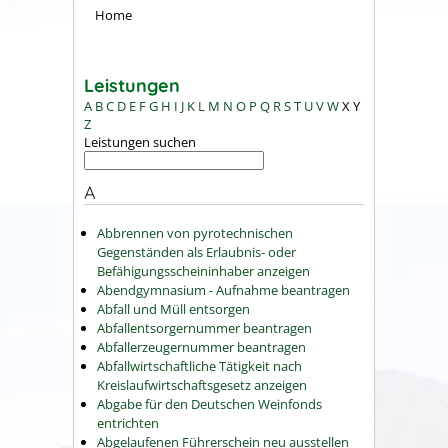
Home
Leistungen
A
B
C
D
E
F
G
H
I
J
K
L
M
N
O
P
Q
R
S
T
U
V
W
X
Y
Z
Leistungen suchen
A
Abbrennen von pyrotechnischen
Gegenständen als Erlaubnis- oder
Befähigungsscheininhaber anzeigen
Abendgymnasium - Aufnahme beantragen
Abfall und Müll entsorgen
Abfallentsorgernummer beantragen
Abfallerzeugernummer beantragen
Abfallwirtschaftliche Tätigkeit nach
Kreislaufwirtschaftsgesetz anzeigen
Abgabe für den Deutschen Weinfonds
entrichten
Abgelaufenen Führerschein neu ausstellen