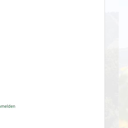
anmelden
n