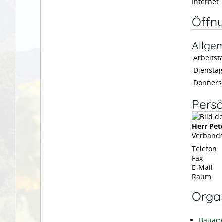
Internet
Öffn
Allge
Arbeitsta
Diensta
Donners
Persö
Herr
Pet
Verbands
Telefon
Fax
E-Mail
Raum
Organ
Bauam