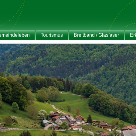
emeindeleben
Tourismus
Breitband / Glasfaser
Er