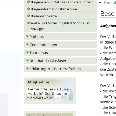
Bürger-Geo-Portal des Landkreis Lörrach
Formul
Bürgerinformationsbroschüre
Besc
Bodenrichtwerte
Amts- und Mitteilungsblatt Schönauer
Aufgabe
Anzeiger
Der Ver
Rathaus
Mitglie
Gemeindeleben
- die We
Tourismus
- die de
Aufgabe
Breitband / Glasfaser
- die Ha
Erklärung zur Barrierefreiheit
Die Zust
Vertretu
Der Ver
- die vo
- die Tr
sowie di
- die Sc
- die Un