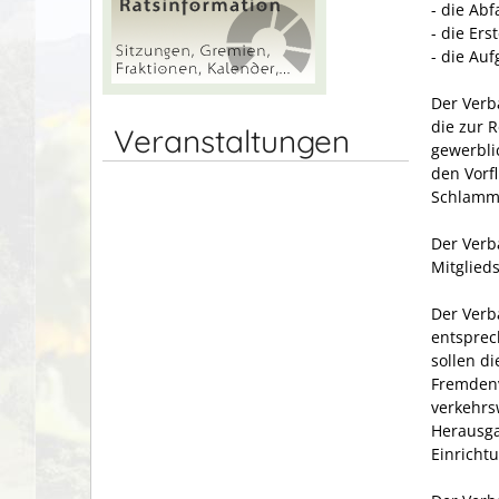
- die Abf
- die Er
- die Au
Der Verb
die zur 
Veranstaltungen
gewerbli
den Vorf
Schlamm-
Der Verb
Mitglied
Der Verb
entsprec
sollen d
Fremdenv
verkehrs
Herausga
Einricht