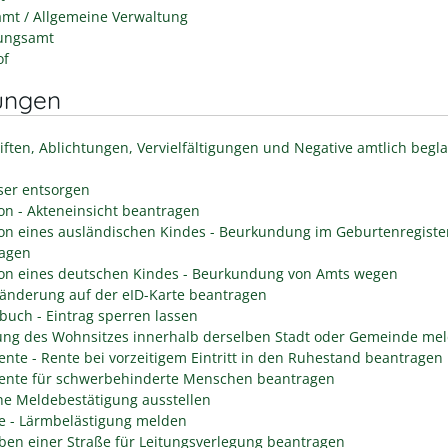
mt / Allgemeine Verwaltung
ungsamt
of
ungen
iften, Ablichtungen, Vervielfältigungen und Negative amtlich begl
er entsorgen
on - Akteneinsicht beantragen
on eines ausländischen Kindes - Beurkundung im Geburtenregiste
agen
on eines deutschen Kindes - Beurkundung von Amts wegen
änderung auf der eID-Karte beantragen
buch - Eintrag sperren lassen
ng des Wohnsitzes innerhalb derselben Stadt oder Gemeinde me
rente - Rente bei vorzeitigem Eintritt in den Ruhestand beantragen
rente für schwerbehinderte Menschen beantragen
he Meldebestätigung ausstellen
e - Lärmbelästigung melden
ben einer Straße für Leitungsverlegung beantragen