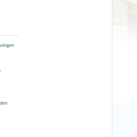
aubigen
r
lden