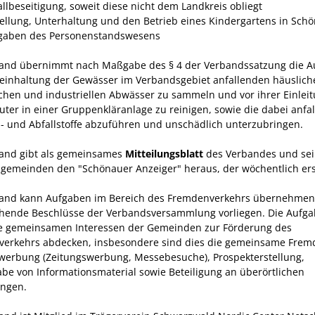
allbeseitigung, soweit diese nicht dem Land­kreis obliegt
stellung, Unterhaltung und den Betrieb eines Kindergartens in Sch
fgaben des Personenstandswesens
and übernimmt nach Maßgabe des § 4 der Verbandssatzung die A
Reinhaltung der Gewässer im Verbandsgebiet anfallenden häuslich
chen und industriellen Abwässer zu sammeln und vor ihrer Einleit
luter in einer Gruppenkläranlage zu reinigen, sowie die dabei anfa
 und Abfallstoffe abzuführen und unschädlich unterzubringen.
and gibt als gemeinsames
Mitteilungsblatt
des Verbandes und sei
sgemeinden den "Schönauer Anzeiger" heraus, der wöchentlich ers
and kann Aufgaben im Bereich des Fremdenverkehrs übernehmen,
hende Beschlüsse der Verbands­versammlung vorliegen. Die Aufg
ie gemeinsamen Interessen der Gemeinden zur Förderung des
erkehrs abdecken, insbesondere sind dies die gemeinsame Frem
werbung (Zeitungswerbung, Messebesuche), Prospekter­stellung,
be von Informationsmaterial sowie Betei­ligung an überörtlichen
ungen.