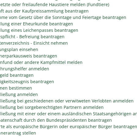
etzte oder freilaufende Haustiere melden (Fundtiere)
ft aus der Kaufpreissammlung beantragen
me vom Gesetz über die Sonntage und Feiertage beantragen
llung einer Eheurkunde beantragen
llung eines Leichenpasses beantragen
spflicht - Befreiung beantragen
tenverzeichnis - Einsicht nehmen
ngsplan einsehen
erparkausweis beantragen
fund oder andere Kampfmittel melden
hrungshelfer anmelden
geld beantragen
igkeitszeugnis beantragen
men bestimmen
ließung anmelden
ließung bei geschiedenen oder verwitweten Verlobten anmelden
ließung bei sorgeberechtigten Partnern anmelden
ließung mit einer oder einem ausländischen Staatsangehörigen 
atenschaft durch den Bundespräsidenten beantragen
rte als europäische Bürgerin oder europäischer Bürger beantrage
nerantrag stellen