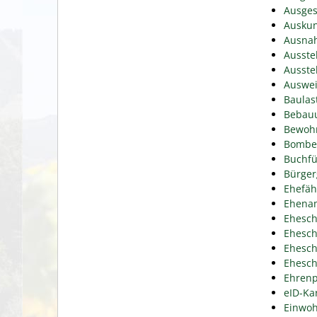
Ausges
Auskun
Ausnah
Ausste
Ausste
Auswei
Baulas
Bebauu
Bewohn
Bomben
Buchfü
Bürger
Ehefäh
Ehena
Ehesch
Ehesch
Ehesch
Ehesch
Ehrenp
eID-Ka
Einwoh