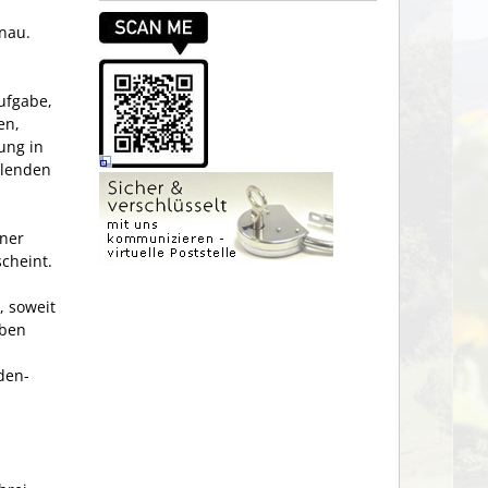
önau.
ufgabe,
en,
ung in
llenden
ner
cheint.
 soweit
aben
den­