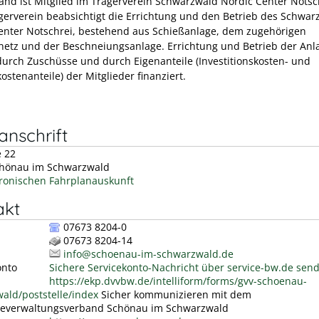
and ist Mitglied im Trägerverein Schwarzwald Nordic Center Notsc
erverein beabsichtigt die Errichtung und den Betrieb des Schwar
enter Notschrei, bestehend aus Schießanlage, dem zugehörigen
netz und der Beschneiungsanlage. Errichtung und Betrieb der Anl
urch Zuschüsse und durch Eigenanteile (Investitionskosten- und
ostenanteile) der Mitglieder finanziert.
nschrift
e 22
hönau im Schwarzwald
tronischen Fahrplanauskunft
akt
07673 8204-0
07673 8204-14
info@schoenau-im-schwarzwald.de
onto
Sichere Servicekonto-Nachricht über service-bw.de sen
https://ekp.dvvbw.de/intelliform/forms/gvv-schoenau-
ald/poststelle/index
Sicher kommunizieren mit dem
everwaltungsverband Schönau im Schwarzwald