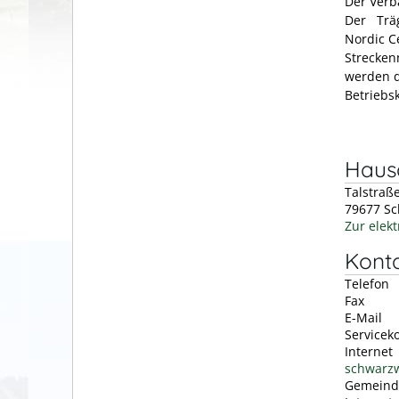
Der Verb
Der Träg
Nordic C
Strecken
werden d
Betriebsk
Hausa
Talstraß
79677
Sc
Zur elek
Kont
Telefon
Fax
E-Mail
Servicek
Internet
schwarzw
Gemeind