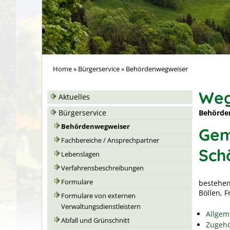
Home
»
Bürgerservice
»
Behördenwegweiser
Weg
Aktuelles
Behörde
Bürgerservice
Behördenwegweiser
Gem
Fachbereiche / Ansprechpartner
Sch
Lebenslagen
Verfahrensbeschreibungen
Formulare
bestehen
Böllen, 
Formulare von externen
Verwaltungsdienstleistern
Allgem
Abfall und Grünschnitt
Zugehö