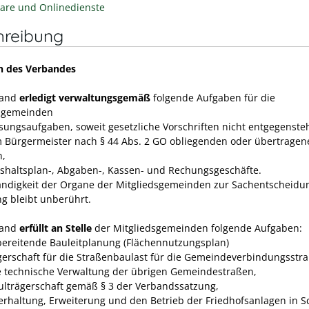
are und Onlinedienste
hreibung
n des Verbandes
band
erledigt verwaltungsgemäß
folgende Aufgaben für die
dsgemeinden
isungsaufgaben, soweit gesetzliche Vorschriften nicht entgegenste
m Bürgermeister nach § 44 Abs. 2 GO obliegenden oder übertragen
n,
ushaltsplan-, Abgaben-, Kassen- und Rechungs­geschäfte.
ändigkeit der Organe der Mitgliedsgemeinden zur Sachent­scheidu
ng bleibt unberührt.
band
erfüllt an Stelle
der Mitgliedsgemeinden folgende Aufgaben:
rbereitende Bauleitplanung (Flächennutzungsplan)
ägerschaft für die Straßenbaulast für die Gemeindeverbindungsstr
e technische Verwaltung der übrigen Gemeindestraßen,
hulträgerschaft gemäß § 3 der Verbandssatzung,
terhaltung, Erweiterung und den Betrieb der Friedhofsanlagen in 