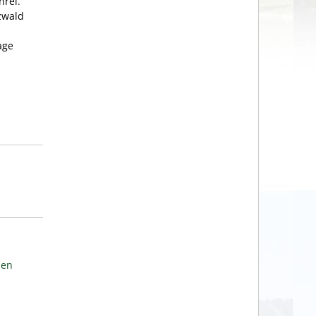
hrei.
zwald
age
den