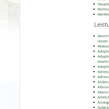
Haupta
Rechn
Werkh
Leist
Abschr
lassen
Abwass
Adopti
Adopti
beantr
Adopti
Adress
Adress
Änderu
Alters
Alters
Amtlic
Anzeig
Aufgra