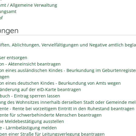
mt / Allgemeine Verwaltung
ungsamt
of
ungen
iften, Ablichtungen, Vervielfältigungen und Negative amtlich begl
er entsorgen
on - Akteneinsicht beantragen
on eines ausländischen Kindes - Beurkundung im Geburtenregiste
agen
on eines deutschen Kindes - Beurkundung von Amts wegen
änderung auf der eID-Karte beantragen
buch - Eintrag sperren lassen
ng des Wohnsitzes innerhalb derselben Stadt oder Gemeinde me
rente - Rente bei vorzeitigem Eintritt in den Ruhestand beantragen
rente für schwerbehinderte Menschen beantragen
he Meldebestätigung ausstellen
e - Lärmbelästigung melden
ben einer Straße für Leitungsverlegung beantragen