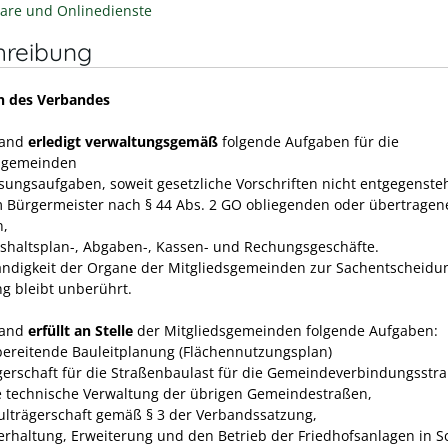
are und Onlinedienste
hreibung
n des Verbandes
band
erledigt verwaltungsgemäß
folgende Aufgaben für die
dsgemeinden
isungsaufgaben, soweit gesetzliche Vorschriften nicht entgegenste
m Bürgermeister nach § 44 Abs. 2 GO obliegenden oder übertragen
n,
ushaltsplan-, Abgaben-, Kassen- und Rechungs­geschäfte.
ändigkeit der Organe der Mitgliedsgemeinden zur Sachent­scheidu
ng bleibt unberührt.
band
erfüllt an Stelle
der Mitgliedsgemeinden folgende Aufgaben:
rbereitende Bauleitplanung (Flächennutzungsplan)
ägerschaft für die Straßenbaulast für die Gemeindeverbindungsstr
e technische Verwaltung der übrigen Gemeindestraßen,
hulträgerschaft gemäß § 3 der Verbandssatzung,
terhaltung, Erweiterung und den Betrieb der Friedhofsanlagen in 