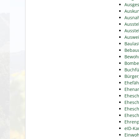
Ausges
Auskun
Ausnah
Ausste
Ausste
Auswei
Baulas
Bebauu
Bewohn
Bomben
Buchfü
Bürger
Ehefäh
Ehena
Ehesch
Ehesch
Ehesch
Ehesch
Ehrenp
eID-Ka
Einwoh