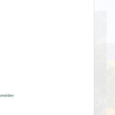
anmelden
n