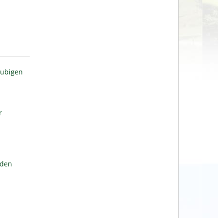
aubigen
r
lden