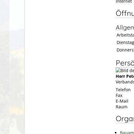
Internet
Öffn
Allge
Arbeitsta
Diensta
Donners
Persö
Herr
Pet
Verbands
Telefon
Fax
E-Mail
Raum
Organ
Bauam