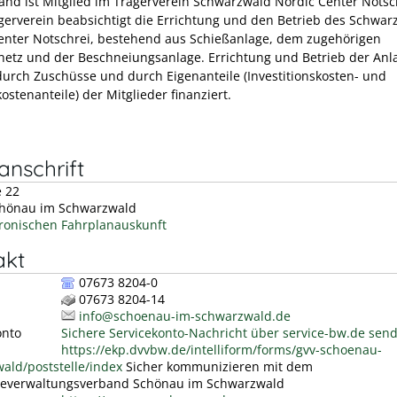
and ist Mitglied im Trägerverein Schwarzwald Nordic Center Notsc
erverein beabsichtigt die Errichtung und den Betrieb des Schwar
enter Notschrei, bestehend aus Schießanlage, dem zugehörigen
netz und der Beschneiungsanlage. Errichtung und Betrieb der Anl
urch Zuschüsse und durch Eigenanteile (Investitionskosten- und
ostenanteile) der Mitglieder finanziert.
nschrift
e 22
hönau im Schwarzwald
tronischen Fahrplanauskunft
akt
07673 8204-0
07673 8204-14
info@schoenau-im-schwarzwald.de
onto
Sichere Servicekonto-Nachricht über service-bw.de sen
https://ekp.dvvbw.de/intelliform/forms/gvv-schoenau-
ald/poststelle/index
Sicher kommunizieren mit dem
everwaltungsverband Schönau im Schwarzwald