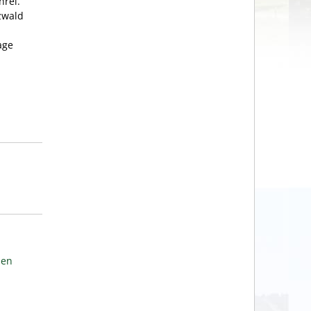
hrei.
zwald
age
den