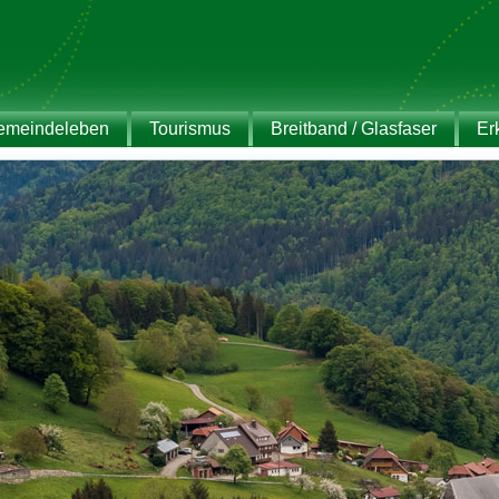
emeindeleben
Tourismus
Breitband / Glasfaser
Er