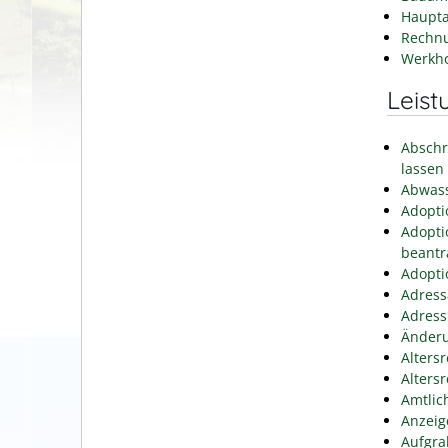
Haupta
Rechn
Werkh
Leist
Abschr
lassen
Abwass
Adopti
Adopti
beantr
Adopti
Adress
Adress
Änderu
Alters
Alters
Amtlic
Anzeig
Aufgra