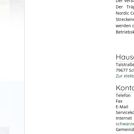
Der Verb
Der Träg
Nordic C
Strecken
werden d
Betriebsk
Hausa
Talstraß
79677
Sc
Zur elek
Kont
Telefon
Fax
E-Mail
Servicek
Internet
schwarzw
Gemeind