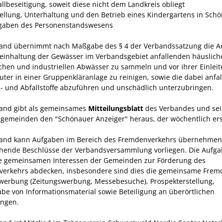
allbeseitigung, soweit diese nicht dem Land­kreis obliegt
stellung, Unterhaltung und den Betrieb eines Kindergartens in Sch
fgaben des Personenstandswesens
and übernimmt nach Maßgabe des § 4 der Verbandssatzung die A
Reinhaltung der Gewässer im Verbandsgebiet anfallenden häuslich
chen und industriellen Abwässer zu sammeln und vor ihrer Einleit
luter in einer Gruppenkläranlage zu reinigen, sowie die dabei anfa
 und Abfallstoffe abzuführen und unschädlich unterzubringen.
and gibt als gemeinsames
Mitteilungsblatt
des Verbandes und sei
sgemeinden den "Schönauer Anzeiger" heraus, der wöchentlich ers
and kann Aufgaben im Bereich des Fremdenverkehrs übernehmen,
hende Beschlüsse der Verbands­versammlung vorliegen. Die Aufg
ie gemeinsamen Interessen der Gemeinden zur Förderung des
erkehrs abdecken, insbesondere sind dies die gemeinsame Frem
werbung (Zeitungswerbung, Messebesuche), Prospekter­stellung,
be von Informationsmaterial sowie Betei­ligung an überörtlichen
ungen.