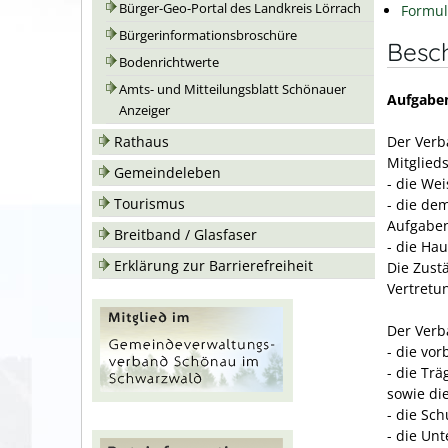
Bürger-Geo-Portal des Landkreis Lörrach
Formul
Bürgerinformationsbroschüre
Besc
Bodenrichtwerte
Amts- und Mitteilungsblatt Schönauer
Aufgabe
Anzeiger
Der Ver
Rathaus
Mitglie
Gemeindeleben
- die We
Tourismus
- die de
Aufgabe
Breitband / Glasfaser
- die Ha
Erklärung zur Barrierefreiheit
Die Zust
Vertretu
Der Ver
- die vo
- die Tr
sowie di
- die Sc
- die Un