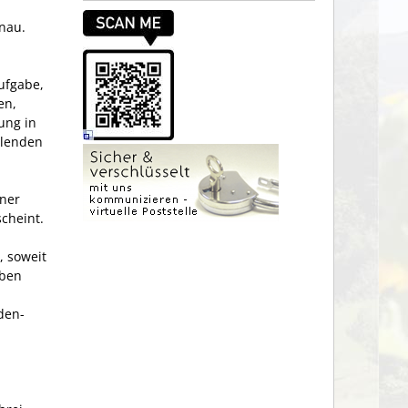
önau.
ufgabe,
en,
ung in
llenden
ner
cheint.
 soweit
aben
den­