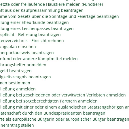
etzte oder freilaufende Haustiere melden (Fundtiere)
ft aus der Kaufpreissammlung beantragen
me vom Gesetz über die Sonntage und Feiertage beantragen
llung einer Eheurkunde beantragen
llung eines Leichenpasses beantragen
spflicht - Befreiung beantragen
tenverzeichnis - Einsicht nehmen
ngsplan einsehen
erparkausweis beantragen
fund oder andere Kampfmittel melden
hrungshelfer anmelden
geld beantragen
igkeitszeugnis beantragen
men bestimmen
ließung anmelden
ließung bei geschiedenen oder verwitweten Verlobten anmelden
ließung bei sorgeberechtigten Partnern anmelden
ließung mit einer oder einem ausländischen Staatsangehörigen 
atenschaft durch den Bundespräsidenten beantragen
rte als europäische Bürgerin oder europäischer Bürger beantrage
nerantrag stellen