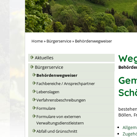
Home
»
Bürgerservice
»
Behördenwegweiser
Weg
Aktuelles
Behörde
Bürgerservice
Behördenwegweiser
Gem
Fachbereiche / Ansprechpartner
Sch
Lebenslagen
Verfahrensbeschreibungen
Formulare
bestehen
Böllen, 
Formulare von externen
Verwaltungsdienstleistern
Allgem
Abfall und Grünschnitt
Zugehö