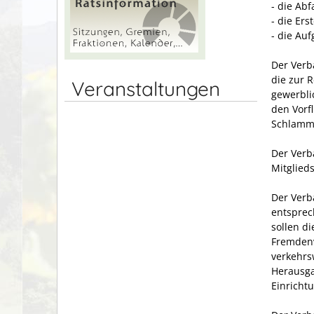
- die Abf
- die Er
- die Au
Der Verb
die zur 
Veranstaltungen
gewerbli
den Vorf
Schlamm-
Der Verb
Mitglied
Der Verb
entsprec
sollen d
Fremdenv
verkehrs
Herausga
Einricht